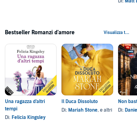
Di:
Matt 
Bestseller Romanzi d'amore
Una ragazza d'altri
Il Duca Dissoluto
Non bast
tempi
Di:
Mariah Stone
, e altri
Di:
Danie
Di:
Felicia Kingsley