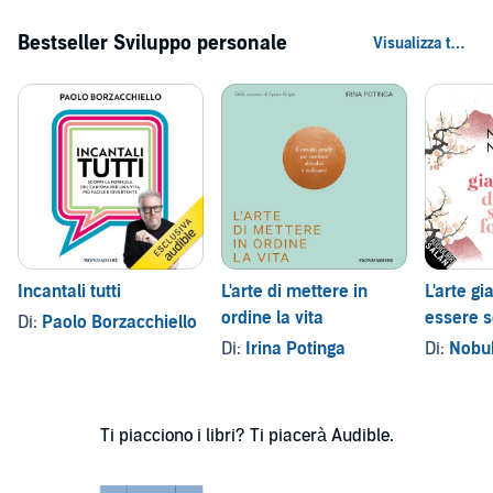
Bestseller Sviluppo personale
Incantali tutti
L'arte di mettere in
L'arte g
ordine la vita
essere 
Di:
Paolo Borzacchiello
fortunati
Di:
Irina Potinga
Di:
Nobu
Ti piacciono i libri? Ti piacerà Audible.