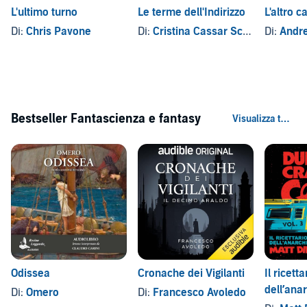
L'ultimo turno
Le terme dell'Indirizzo
L'altro c
Di:
Chris Pavone
Di:
Cristina Cassar Scalia
Di:
Andre
Bestseller Fantascienza e fantasy
Odissea
Cronache dei Vigilanti
Il ricetta
dell’ana
Di:
Omero
Di:
Francesco Avoledo