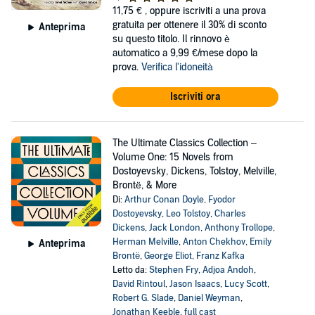
11,75 €
, oppure iscriviti a una prova
gratuita per ottenere il 30% di sconto
Anteprima
su questo titolo. Il rinnovo è
automatico a 9,99 €/mese dopo la
prova.
Verifica l'idoneità
Iscriviti ora
The Ultimate Classics Collection –
Volume One: 15 Novels from
Dostoyevsky, Dickens, Tolstoy, Melville,
Brontë, & More
Di:
Arthur Conan Doyle
,
Fyodor
Dostoyevsky
,
Leo Tolstoy
,
Charles
Dickens
,
Jack London
,
Anthony Trollope
,
Herman Melville
,
Anton Chekhov
,
Emily
Anteprima
Brontë
,
George Eliot
,
Franz Kafka
Letto da:
Stephen Fry
,
Adjoa Andoh
,
David Rintoul
,
Jason Isaacs
,
Lucy Scott
,
Robert G. Slade
,
Daniel Weyman
,
Jonathan Keeble
,
full cast