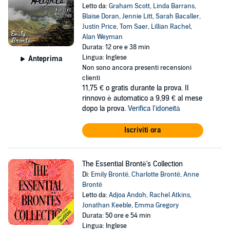
Letto da:
Graham Scott
,
Linda Barrans
,
Blaise Doran
,
Jennie Litt
,
Sarah Bacaller
,
Justin Price
,
Tom Saer
,
Lillian Rachel
,
Alan Weyman
Durata: 12 ore e 38 min
Lingua: Inglese
Anteprima
Non sono ancora presenti recensioni
clienti
11,75 €
o gratis durante la prova. Il
rinnovo è automatico a 9,99 € al mese
dopo la prova.
Verifica l'idoneità
Iscriviti ora
The Essential Brontë's Collection
Di:
Emily Brontë
,
Charlotte Brontë
,
Anne
Brontë
Letto da:
Adjoa Andoh
,
Rachel Atkins
,
Jonathan Keeble
,
Emma Gregory
Durata: 50 ore e 54 min
Lingua: Inglese