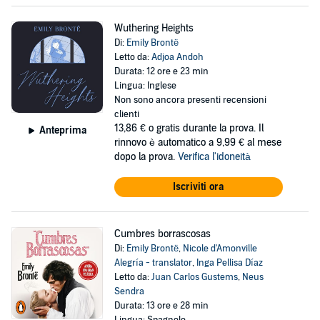
Wuthering Heights
Di:
Emily Brontë
Letto da:
Adjoa Andoh
Durata: 12 ore e 23 min
Lingua: Inglese
Non sono ancora presenti recensioni
clienti
13,86 €
o gratis durante la prova. Il
Anteprima
rinnovo è automatico a 9,99 € al mese
dopo la prova.
Verifica l'idoneità
Iscriviti ora
Cumbres borrascosas
Di:
Emily Brontë
,
Nicole d'Amonville
Alegría - translator
,
Inga Pellisa Díaz
Letto da:
Juan Carlos Gustems
,
Neus
Sendra
Durata: 13 ore e 28 min