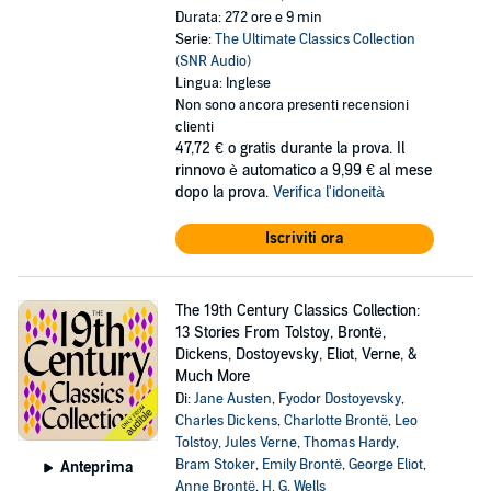
Durata: 272 ore e 9 min
Serie:
The Ultimate Classics Collection
(SNR Audio)
Lingua: Inglese
Non sono ancora presenti recensioni
clienti
47,72 €
o gratis durante la prova. Il
rinnovo è automatico a 9,99 € al mese
dopo la prova.
Verifica l'idoneità
Iscriviti ora
The 19th Century Classics Collection:
13 Stories From Tolstoy, Brontë,
Dickens, Dostoyevsky, Eliot, Verne, &
Much More
Di:
Jane Austen
,
Fyodor Dostoyevsky
,
Charles Dickens
,
Charlotte Brontë
,
Leo
Tolstoy
,
Jules Verne
,
Thomas Hardy
,
Bram Stoker
,
Emily Brontë
,
George Eliot
,
Anteprima
Anne Brontë
,
H. G. Wells