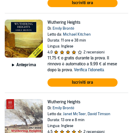
Iscriviti ora
Wuthering Heights
Di:
Emily Brontë
Letto da:
Michael Kitchen
Durata: 11 ore e 38 min
Lingua: Inglese
4,0
2 recensioni
11,75 €
o gratis durante la prova. Il
rinnovo è automatico a 9,99 € al mese
Anteprima
dopo la prova.
Verifica l'idoneità
Iscriviti ora
Wuthering Heights
Di:
Emily Brontë
Letto da:
Janet McTeer
,
David Timson
Durata: 13 ore e 8 min
Lingua: Inglese
4,5
2 recensioni