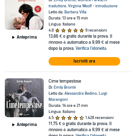
Di:
Emily Brontë
,
Monica Pareschi -
traduttore
,
Virginia Woolf - introduzione
Letto da:
Barbara Villa
Durata: 13 ore e 15 min
Lingua: Italiano
4,8
9 recensioni
13,86 €
o gratis durante la prova. Il
Anteprima
rinnovo è automatico a 9,99 € al mese
dopo la prova.
Verifica l'idoneità
Iscriviti ora
Cime tempestose
Di:
Emily Brontë
Letto da:
Alessandra Bedino
,
Luigi
Marangoni
Durata: 14 ore e 21 min
Lingua: Italiano
4,5
1.428 recensioni
11,75 €
o gratis durante la prova. Il
Anteprima
rinnovo è automatico a 9,99 € al mese
dopo la prova.
Verifica l'idoneità