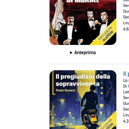
Ser
Dur
Dat
Lin
4,6
Anteprima
Il
La 
Di:
Let
Ser
Dur
Dat
Lin
4,3