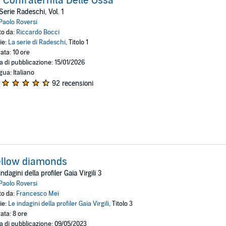
 Confraternita Delle Ossa
Serie Radeschi, Vol. 1
Paolo Roversi
to da:
Riccardo Bocci
ie:
La serie di Radeschi
, Titolo 1
ata: 10 ore
a di pubblicazione: 15/01/2026
gua: Italiano
92 recensioni
ellow diamonds
indagini della profiler Gaia Virgili 3
Paolo Roversi
to da:
Francesco Mei
ie:
Le indagini della profiler Gaia Virgili
, Titolo 3
ata: 8 ore
a di pubblicazione: 09/05/2023