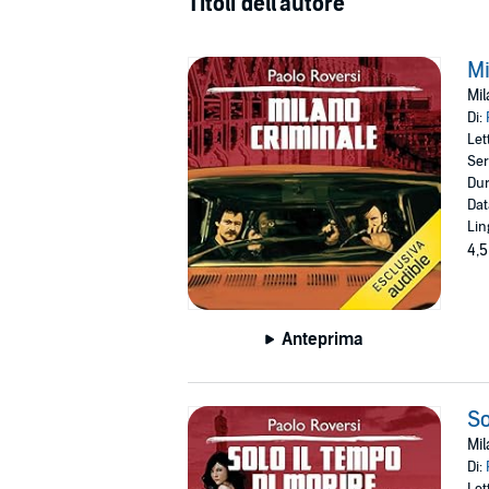
Titoli dell'autore
Mi
Mil
Di:
Let
Ser
Dur
Dat
Lin
4,5
Anteprima
So
Mil
Di:
Let