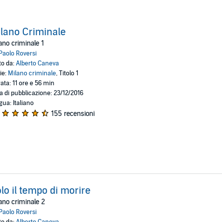
lano Criminale
ano criminale 1
Paolo Roversi
to da:
Alberto Caneva
ie:
Milano criminale
, Titolo 1
ata: 11 ore e 56 min
a di pubblicazione: 23/12/2016
gua: Italiano
155 recensioni
lo il tempo di morire
ano criminale 2
Paolo Roversi
to da:
Alberto Caneva