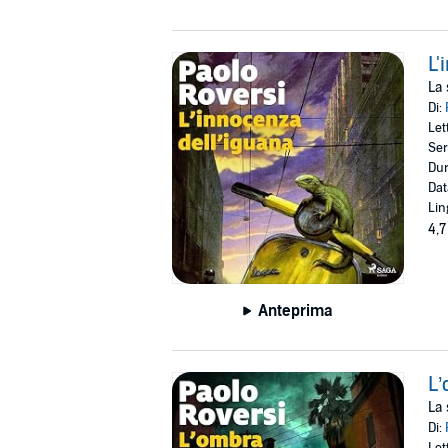
L'
La 
Di:
Let
Ser
Dur
Dat
Lin
4,7
Anteprima
L’
La 
Di:
Let