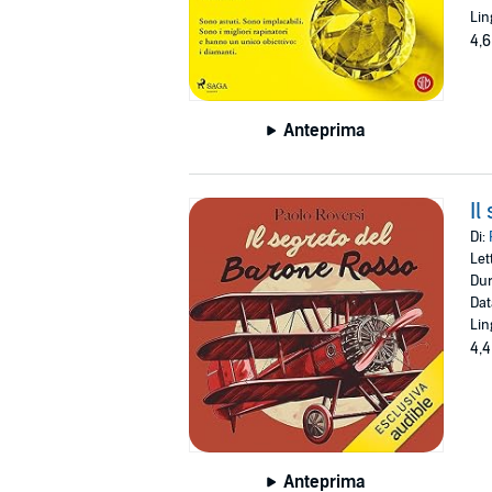
Lin
4,6
Anteprima
Il
Di:
Let
Dur
Dat
Lin
4,4
Anteprima