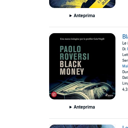
Anteprima
B
Le 
Di:
Let
Ser
Ma
Dur
Dat
Lin
4,3
Anteprima