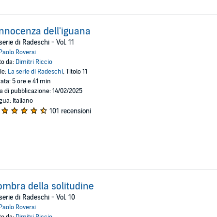
innocenza dell'iguana
serie di Radeschi - Vol. 11
Paolo Roversi
to da:
Dimitri Riccio
ie:
La serie di Radeschi
, Titolo 11
ata: 5 ore e 41 min
a di pubblicazione: 14/02/2025
gua: Italiano
101 recensioni
ombra della solitudine
serie di Radeschi - Vol. 10
Paolo Roversi
to da:
Dimitri Riccio