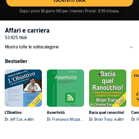
ISCRIVITI ORA
Dopo i primi 30 giorni (60 per i membri Prime), 9,99 €/mese.
Affari e carriera
53.925 titoli
Mostra tutte le sottocategorie
Bestseller
L'Obiettivo
Assertività
Bacia quel ranocchio!
Di:
Jeff Cox
, e altri
Di:
Francesco Muzzarelli
Di:
Brian Tracy
, e altri
Di:
F