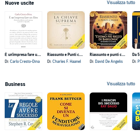
Nuove uscite
Visualizza tutto
È un'impresa fare un film
Riassunto e Punti chiave del libro La Chiave Suprema - The Master Key System di Charles F. Haanel
Riassunto e punti chiave del libro “L’uomo più ricco di Babilonia” di George S. Clason
Da 5
Di:
Carlo Cresto-Dina
Di:
Charles F. Haanel
Di:
David De Angelis
Di:
P
Business
Visualizza tutto