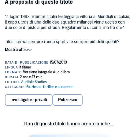
A proposito di questo titolo
11 luglio 1982: mentre l'Italia festeggia la vittoria ai Mondiali di calcio,
il capo ultras di una delle due squadre milanesi viene ucciso con
due colpi di pistola per strada. Regolamento di conti, ma fra chi?
Tifosi, ormai sempre meno sportivi e sempre più delinquenti?
Estremisti di destra, così vicini a quel mondo? O c'entra la malavita
organizzata, che senza rumore sta entrando anche negli stadi? Le
indagini segnano il passo. Forse allora bisogna scavare nella vita
privata del morto.
©2019 Piergiorgio Nicolazzini Literary Agency (P)2019 Audible
Studios
Investigatori privati
Poliziesco
I fan di questo titolo hanno amato anche...