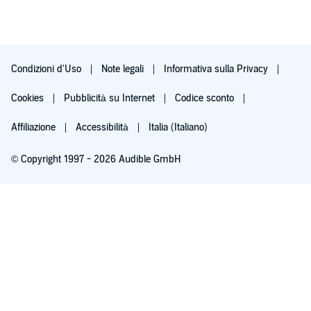
Condizioni d'Uso
Note legali
Informativa sulla Privacy
Cookies
Pubblicità su Internet
Codice sconto
Affiliazione
Accessibilità
Italia (Italiano)
© Copyright 1997 - 2026 Audible GmbH
Iscriviti ora
Dopo 30 giorni (60 per i membri Prime), 9,99 €/mese. Cancella quando vuoi.