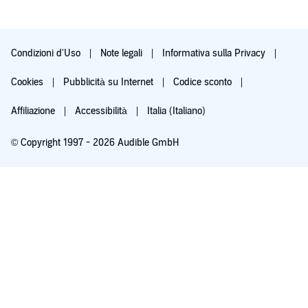
Condizioni d'Uso
Note legali
Informativa sulla Privacy
Cookies
Pubblicità su Internet
Codice sconto
Affiliazione
Accessibilità
Italia (Italiano)
© Copyright 1997 - 2026 Audible GmbH
Iscriviti ora
Dopo 30 giorni (60 per i membri Prime), 9,99 €/mese. Cancella quando vuoi.