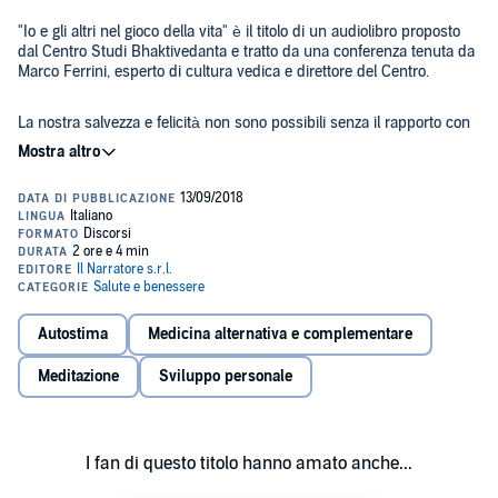
"Io e gli altri nel gioco della vita" è il titolo di un audiolibro proposto
dal Centro Studi Bhaktivedanta e tratto da una conferenza tenuta da
Marco Ferrini, esperto di cultura vedica e direttore del Centro.
La nostra salvezza e felicità non sono possibili senza il rapporto con
gli altri; senza gli altri non possiamo nemmeno misurare il nostro
pensiero e il valore delle nostre azioni. Ogni forma di individualismo
selvaggio, esasperato, è causa di dolorosi conflitti. Allo stesso tempo
occorre stare attenti a non dipendere passivamente dagli altri
creando legami che ostacolano la nostra ed altrui evoluzione. Tale
Individualità e libertà sono due componenti fondamentali del
equilibrio nei rapporti con gli altri è insegnato dalla scienza dello
patrimonio umano che debbono essere coltivate come il nostro bene
Yoga.
supremo; senza di esse anche una vita materialmente opulenta si
risolverebbe in un fallimento. Sviluppando la nostra individualità e la
nostra libertà possiamo realizzare quei principi ideali di giustizia e di
©2012 Centro Studi Bhaktivedanta (P)2012 Centro Studi
amore cui noi tutti aspiriamo.
Autostima
Medicina alternativa e complementare
Bhaktivedanta
Meditazione
Sviluppo personale
I fan di questo titolo hanno amato anche...