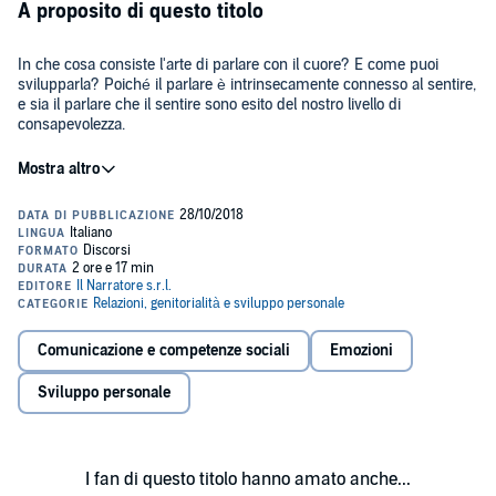
A proposito di questo titolo
In che cosa consiste l'arte di parlare con il cuore? E come puoi
svilupparla? Poiché il parlare è intrinsecamente connesso al sentire,
e sia il parlare che il sentire sono esito del nostro livello di
consapevolezza.
Questo audio ti spiega quali sono gli strumenti principali con i quali
centrarti nel tuo Sé più profondo. Ecco alcuni temi che sono stati
approfonditi, anche a seguito di domande poste dai partecipanti:
Come comportarsi con persone che reagiscono male anche
quando noi adottiamo uno stile di comunicazione costruttivo.
Comunicazione e competenze sociali
Emozioni
In che modo è possibile rimediare agli errori commessi,
pentirci, perdonarci e perdonare.
Sviluppo personale
©2017 Centro Studi Bhaktivedanta (P)2017 Centro Studi
Quali sono le virtù da sviluppare e come posso scegliere i
Bhaktivedanta
miei modelli di riferimento.
I fan di questo titolo hanno amato anche...