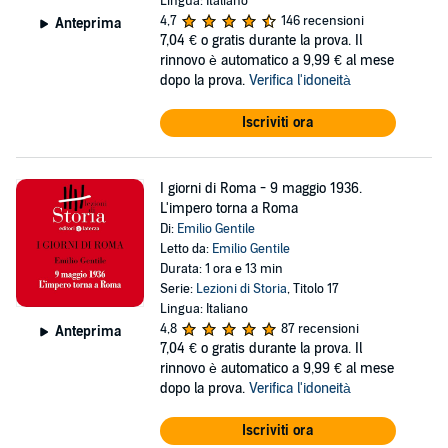
Lingua: Italiano
4,7
146 recensioni
Anteprima
7,04 €
o gratis durante la prova. Il
rinnovo è automatico a 9,99 € al mese
dopo la prova.
Verifica l'idoneità
Iscriviti ora
I giorni di Roma - 9 maggio 1936.
L'impero torna a Roma
Di:
Emilio Gentile
Letto da:
Emilio Gentile
Durata: 1 ora e 13 min
Serie:
Lezioni di Storia
, Titolo 17
Lingua: Italiano
4,8
87 recensioni
Anteprima
7,04 €
o gratis durante la prova. Il
rinnovo è automatico a 9,99 € al mese
dopo la prova.
Verifica l'idoneità
Iscriviti ora