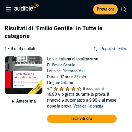
Prova ora
Risultati di
"Emilio Gentile"
in Tutte le
categorie
1 - 9 di 9 risultati
Popolari
Filtro
La via italiana al totalitarismo
Di:
Emilio Gentile
Letto da:
Riccardo Mei
Durata: 17 ore e 22 min
Lingua: Italiano
4,7
6 recensioni
16,80 €
o gratis durante la prova. Il
rinnovo è automatico a 9,99 € al mese
Anteprima
dopo la prova.
Verifica l'idoneità
Iscriviti ora