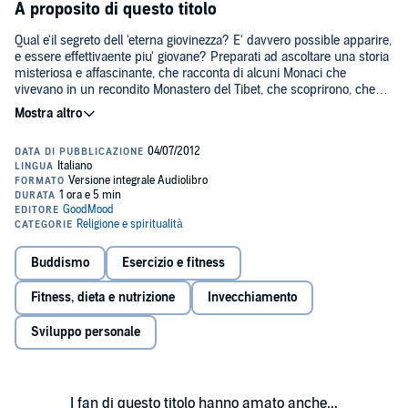
A proposito di questo titolo
Qual e'il segreto dell 'eterna giovinezza? E' davvero possible apparire,
e essere effettivaente piu' giovane? Preparati ad ascoltare una storia
misteriosa e affascinante, che racconta di alcuni Monaci che
vivevano in un recondito Monastero del Tibet, che scoprirono, che
cinque semplici esercizi, potevano fermare il tempo. Vuoi conoscere
anche tu i segreti dei 5 Tibetani? Questo sorprendente audiolibro, ti
dara' la possibilita' di esecuzioni. Scopri anche tu, il segreto dell
'eterna giovinezza con I 5 Tibetani.©2012 Silvia Brunasti (P)2012
GOODmood
Buddismo
Esercizio e fitness
Fitness, dieta e nutrizione
Invecchiamento
Sviluppo personale
I fan di questo titolo hanno amato anche...