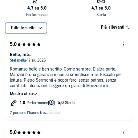
Più rilevanti
Tutte le stelle
Bello, ma...
Romanzo bello e ben scritto. Come sempre. D'altra parte,
Manzini è una garanzia e non si smentisce mai. Peccato per
lettura: Pietro Sermonti è soporifero, senza pathos, senza
cambi di intonazioni. Leggere un giallo di Manzoni o le
previsioni del tempo serebbe stato uguale: lettira monotona e
mononota...per quanto sia un bravissimo attore, leggere non è
proprio per lui...
Sarebbe bello, poi, in uno dei prossimi episodi, sapere che fine
ha fatto Gabrieke, ma è un'altra storia...