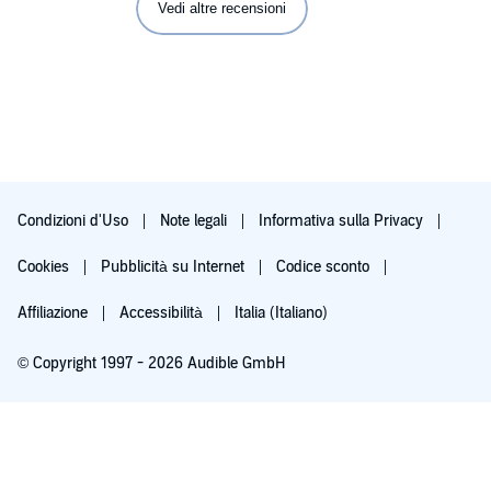
Vedi altre recensioni
Condizioni d'Uso
Note legali
Informativa sulla Privacy
Cookies
Pubblicità su Internet
Codice sconto
Affiliazione
Accessibilità
Italia (Italiano)
© Copyright 1997 - 2026 Audible GmbH
Iscriviti ora
Dopo 30 giorni (60 per i membri Prime), 9,99 €/mese. Cancella quando vuoi.