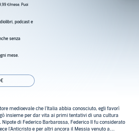
9,99 €/mese. Puoi
diolibri, podcast e
anche senza
ogni mese.
 €
tore medioevale che l'Italia abbia conosciuto, egli favorì
iugò insieme per dar vita ai primi tentativi di una cultura
a". Nipote di Federico Barbarossa, Federico II fu considerato
ce l'Anticristo e per altri ancora il Messia venuto a