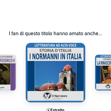
svevo si mosse con spregiudicatezza e inventiva in un
nte e di cui fu protagonista. Il centro della sua politica fu
 d'incontro delle menti più brillanti e sapienti d'Europa; egli
o, imbrigliò le ambizioni temporali della chiesa e stupì il
che oggi è da considerarsi titanica.
I fan di questo titolo hanno amato anche...
a, con riferimento alle opere degli storici Georgina
Houben. La lettura è di Eugenio Farn.©2015 il Narratore
atto
Estratto
E