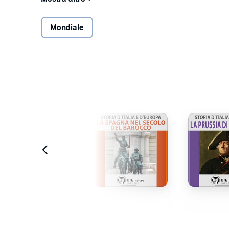
Per tutta la prima metà del XIII secolo l'imperatore 
Mondiale
complesso scenario politico, che egli influenzò forteme
il Regno di Sicilia e la sua corte a Palermo fu il luogo
ricostituì l'impero, costruì il primo stato centralizzat
mondo con la naturalezza con cui compì quest'opera 
Questo volume è realizzato a cura di Maurizio Falgher
Masson, Claudio Rendina, Gabriele Fantuzzi, Hubert 
Srl (P)2015 il Narratore Srl
Estratto
Estratto
Estr