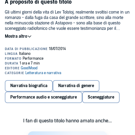
A proposito di questo titolo
Gli ultimi giorni della vita di Lev Tolstoj, realmente svoltisi come in un
romanzo - dalla fuga da casa del grande scrittore, sino alla morte
nella minuscola stazione di Astapovo - sono alla base di questo
sceneggiato radiofonico che vuole essere testimonianza per il
pubblico della personalità e delle idee del grande scrittore russo.
Frutto di un attento studio filologico che rende aderente alla storia e
credibile il personaggio Tolstoj, le tredici scene di "Biglietto di sola
andata", recitate da 24 personaggi, presentano le sue idee profonde
e attualissime sulla coppia, l'amore, la morte, la vecchiaia, con un
occhio ironico a poliziotti e giornalisti (la cronaca di questa morte in
diretta è forse il primo caso mediatico della storia) e senza privarci
di quel lirismo che ha reso indimenticabili le sue pagine di
letteratura.
Narrativa biografica
Narrativa di genere
Regia di Daniela Capurro.©2014 Public domain (P)2014 Teatro GAG
Performance audio e sceneggiature
Sceneggiature
I fan di questo titolo hanno amato anche...