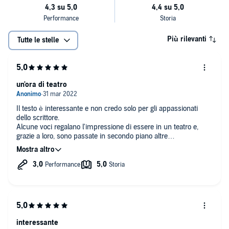
Più rilevanti
Tutte le stelle
un'ora di teatro
Il testo è interessante e non credo solo per gli appassionati
dello scrittore.
Alcune voci regalano l'impressione di essere in un teatro e,
grazie a loro, sono passate in secondo piano altre
voci,poche,che sembrano,a mio modesto parere seppur da
appassionata di audiolibri e teatro, essere ad una prima prova
di lettura.
Lo consiglio anche per la sua modernità,ma, riguardando
Tolstoj, non poteva non esserlo.
interessante