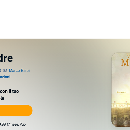
dre
con il tuo
le
9,99 €/mese. Puoi