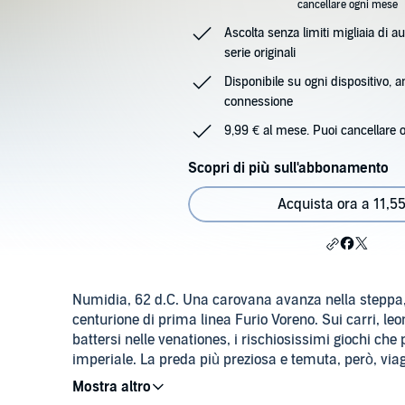
cancellare ogni mese
Ascolta senza limiti migliaia di au
serie originali
Disponibile su ogni dispositivo, 
connessione
9,99 € al mese. Puoi cancellare 
Scopri di più sull'abbonamento
Acquista ora a 11,55
Numidia, 62 d.C. Una carovana avanza nella steppa, s
centurione di prima linea Furio Voreno. Sui carri, le
battersi nelle venationes, i rischiosissimi giochi che
imperiale. La preda più preziosa e temuta, però, via
con la pelle color dell'ebano, fiera e selvatica come un