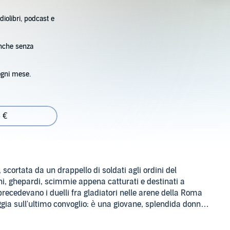
diolibri, podcast e
anche senza
ogni mese.
 €
cortata da un drappello di soldati agli ordini del
oni, ghepardi, scimmie appena catturati e destinati a
 precedevano i duelli fra gladiatori nelle arene della Roma
ggia sull'ultimo convoglio: è una giovane, splendida donna
 leopardo... e altrettanto letale.