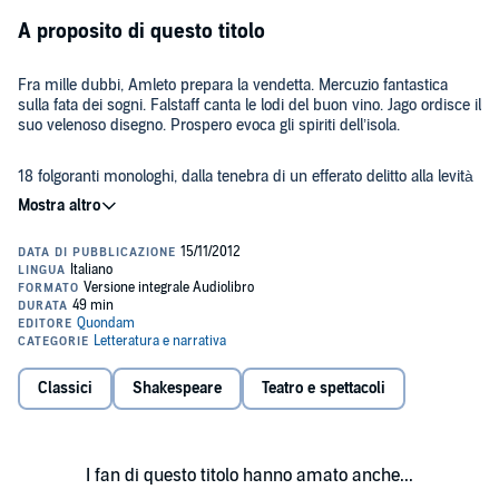
A proposito di questo titolo
Fra mille dubbi, Amleto prepara la vendetta. Mercuzio fantastica
sulla fata dei sogni. Falstaff canta le lodi del buon vino. Jago ordisce il
suo velenoso disegno. Prospero evoca gli spiriti dell’isola.
18 folgoranti monologhi, dalla tenebra di un efferato delitto alla levità
di un universo fatato. 18 grandi prove di Sandro Lombardi, nella
traduzione classica di Carlo Rusconi. Il recital shakespeariano alla
massima potenza.
Tutte le info su quondamproject.com. Una produzione Quondam /
Parametri Musicali / RavennaPoesia.
Please note: This audiobook is in Italian.
Classici
Shakespeare
Teatro e spettacoli
Public Domain (P)2012 Quondam Project
I fan di questo titolo hanno amato anche...