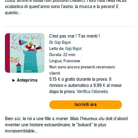
Luisa, Bruno e Giulia non possono crederci: i loro ruoli nella recita
scolastica di quest'anno sono l'asino, la mucca e la pecora! E
questo...
C'est pas vrai ! T'as menti !
Di:
Gigi Bigot
Letto da:
Gigi Bigot
Durata: 22 min
Lingua: Francese
Non sono ancora presenti recensioni
clienti
5,15 €
o gratis durante la prova. Il
Anteprima
rinnovo è automatico a 9,99 € al mese
dopo la prova.
Verifica l'idoneità
Iscriviti ora
Bien sûr, le roi a une fille à marier. Mais l'heureux élu doit d'abord
inventer une histoire extraordinaire, le "bobard" le plus
invraisemblable...