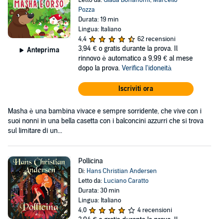
Letto da:
Giada Bonanomi
,
Marcello
Pozza
Durata: 19 min
Lingua: Italiano
4,4
62 recensioni
3,94 €
o gratis durante la prova. Il
Anteprima
rinnovo è automatico a 9,99 € al mese
dopo la prova.
Verifica l'idoneità
Iscriviti ora
Masha è una bambina vivace e sempre sorridente, che vive con i
suoi nonni in una bella casetta con i balconcini azzurri che si trova
sul limitare di un...
Pollicina
Di:
Hans Christian Andersen
Letto da:
Luciano Caratto
Durata: 30 min
Lingua: Italiano
4,0
4 recensioni