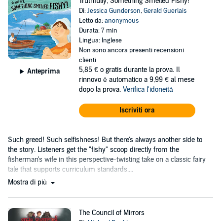
Truthfully, Something Smelled Fishy!
Di:
Jessica Gunderson
,
Gerald Guerlais
Letto da:
anonymous
Durata: 7 min
Lingua: Inglese
Non sono ancora presenti recensioni
clienti
5,85 €
o gratis durante la prova. Il
Anteprima
rinnovo è automatico a 9,99 € al mese
dopo la prova.
Verifica l'idoneità
Iscriviti ora
Such greed! Such selfishness! But there's always another side to
the story. Listeners get the "fishy" scoop directly from the
fisherman's wife in this perspective-twisting take on a classic fairy
tale that supports curriculum standards....
Mostra di più
The Council of Mirrors