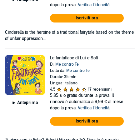
dopo la prova.
Verifica l'idoneità
Iscriviti ora
Cinderella is the heroine of a traditional fairytale based on the theme
of unfair oppression...
Le fantafiabe di Luì e Sofì
Di:
Me contro Te
Letto da:
Me contro Te
Durata: 35 min
Lingua: Italiano
4,5
17 recensioni
5,85 €
o gratis durante la prova. Il
rinnovo è automatico a 9,99 € al mese
Anteprima
dopo la prova.
Verifica l'idoneità
Iscriviti ora
Ti piacciono le fiabe? Adori i Me contro Te? Questo è proprio