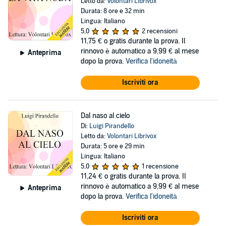
Letto da:
Volontari Librivox
Durata: 8 ore e 32 min
Lingua: Italiano
5,0
2 recensioni
11,75 €
o gratis durante la prova. Il
rinnovo è automatico a 9,99 € al mese
Anteprima
dopo la prova.
Verifica l'idoneità
Iscriviti ora
Dal naso al cielo
Di:
Luigi Pirandello
Letto da:
Volontari Librivox
Durata: 5 ore e 29 min
Lingua: Italiano
5,0
1 recensione
11,24 €
o gratis durante la prova. Il
rinnovo è automatico a 9,99 € al mese
Anteprima
dopo la prova.
Verifica l'idoneità
Iscriviti ora