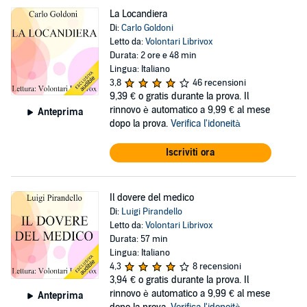
La Locandiera
Di:
Carlo Goldoni
Letto da:
Volontari Librivox
Durata: 2 ore e 48 min
Lingua: Italiano
3,8
46 recensioni
9,39 €
o gratis durante la prova. Il
rinnovo è automatico a 9,99 € al mese
Anteprima
dopo la prova.
Verifica l'idoneità
Iscriviti ora
Il dovere del medico
Di:
Luigi Pirandello
Letto da:
Volontari Librivox
Durata: 57 min
Lingua: Italiano
4,3
8 recensioni
3,94 €
o gratis durante la prova. Il
rinnovo è automatico a 9,99 € al mese
Anteprima