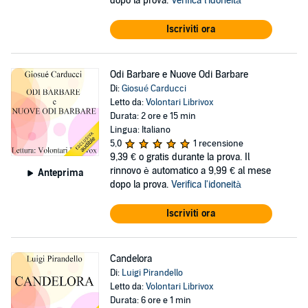
dopo la prova.
Verifica l'idoneità
Iscriviti ora
Odi Barbare e Nuove Odi Barbare
Di:
Giosué Carducci
Letto da:
Volontari Librivox
Durata: 2 ore e 15 min
Lingua: Italiano
5,0
1 recensione
9,39 €
o gratis durante la prova. Il
rinnovo è automatico a 9,99 € al mese
Anteprima
dopo la prova.
Verifica l'idoneità
Iscriviti ora
Candelora
Di:
Luigi Pirandello
Letto da:
Volontari Librivox
Durata: 6 ore e 1 min