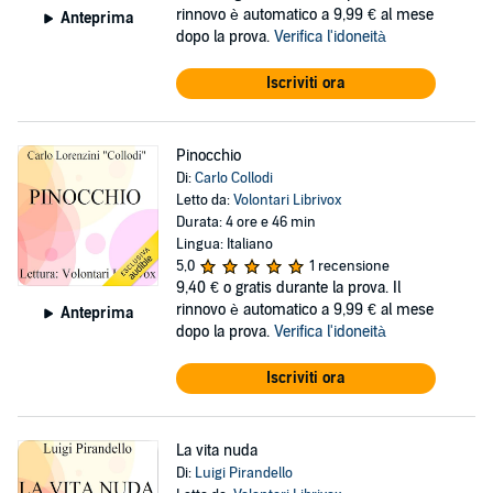
rinnovo è automatico a 9,99 € al mese
Anteprima
dopo la prova.
Verifica l'idoneità
Iscriviti ora
Pinocchio
Di:
Carlo Collodi
Letto da:
Volontari Librivox
Durata: 4 ore e 46 min
Lingua: Italiano
5,0
1 recensione
9,40 €
o gratis durante la prova. Il
rinnovo è automatico a 9,99 € al mese
Anteprima
dopo la prova.
Verifica l'idoneità
Iscriviti ora
La vita nuda
Di:
Luigi Pirandello