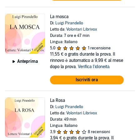
La mosca
Di:
Luigi Pirandello
Letto da:
Volontari Librivox
Durata: 7 ore e 47 min
Lingua: Italiano
5,0
1 recensione
11,55 €
o gratis durante la prova. Il
rinnovo è automatico a 9,99 € al mese
Anteprima
dopo la prova.
Verifica l'idoneità
Iscriviti ora
La Rosa
Di:
Luigi Pirandello
Letto da:
Volontari Librivox
Durata: 49 min
Lingua: Italiano
3,9
8 recensioni
3,94 €
o gratis durante la prova. Il