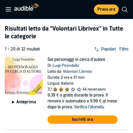
Prova ora
Risultati letto da
"Volontari Librivox"
in Tutte
le categorie
1 - 20 di 32 risultati
Popolari
Filtro
Sei personaggi in cerca d'autore
Di:
Luigi Pirandello
Letto da:
Volontari Librivox
Durata: 2 ore e 31 min
Lingua: Italiano
3,1
44 recensioni
9,39 €
o gratis durante la prova. Il
rinnovo è automatico a 9,99 € al mese
Anteprima
dopo la prova.
Verifica l'idoneità
Iscriviti ora