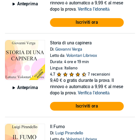
rinnovo è automatico a 9,99 € al mese
Anteprima
dopo la prova.
Verifica l'idoneità
Iscriviti ora
Storia di una capinera
Di:
Giovanni Verga
Letto da:
Volontari Librivox
Durata: 4 ore e 19 min
Lingua: Italiano
4,7
7 recensioni
9,40 €
o gratis durante la prova. Il
rinnovo è automatico a 9,99 € al mese
Anteprima
dopo la prova.
Verifica l'idoneità
Iscriviti ora
Il Fumo
Di:
Luigi Pirandello
Letto da:
Volontari Librivox