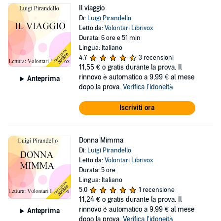
Il viaggio
Di:
Luigi Pirandello
Letto da:
Volontari Librivox
Durata: 6 ore e 51 min
Lingua: Italiano
4,7
3 recensioni
11,55 €
o gratis durante la prova. Il
rinnovo è automatico a 9,99 € al mese
Anteprima
dopo la prova.
Verifica l'idoneità
Iscriviti ora
Donna Mimma
Di:
Luigi Pirandello
Letto da:
Volontari Librivox
Durata: 5 ore
Lingua: Italiano
5,0
1 recensione
11,24 €
o gratis durante la prova. Il
rinnovo è automatico a 9,99 € al mese
Anteprima
dopo la prova.
Verifica l'idoneità