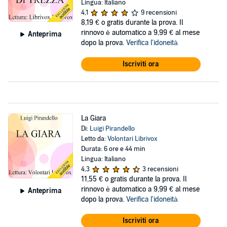
Lingua: Italiano
4,1
9 recensioni
8,19 €
o gratis durante la prova. Il
rinnovo è automatico a 9,99 € al mese
Anteprima
dopo la prova.
Verifica l'idoneità
Iscriviti ora
La Giara
Di:
Luigi Pirandello
Letto da:
Volontari Librivox
Durata: 6 ore e 44 min
Lingua: Italiano
4,3
3 recensioni
11,55 €
o gratis durante la prova. Il
rinnovo è automatico a 9,99 € al mese
Anteprima
dopo la prova.
Verifica l'idoneità
Iscriviti ora