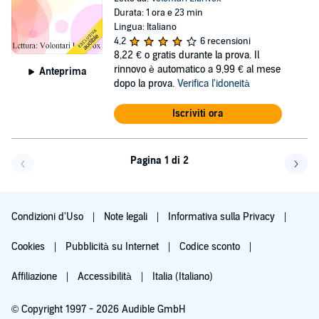
Durata: 1 ora e 23 min
Lingua: Italiano
4,2
6 recensioni
8,22 €
o gratis durante la prova. Il
rinnovo è automatico a 9,99 € al mese
Anteprima
dopo la prova.
Verifica l'idoneità
Iscriviti ora
Pagina 1 di 2
Pagi
Condizioni d'Uso
Note legali
Informativa sulla Privacy
Cookies
Pubblicità su Internet
Codice sconto
Affiliazione
Accessibilità
Italia (Italiano)
© Copyright 1997 - 2026 Audible GmbH