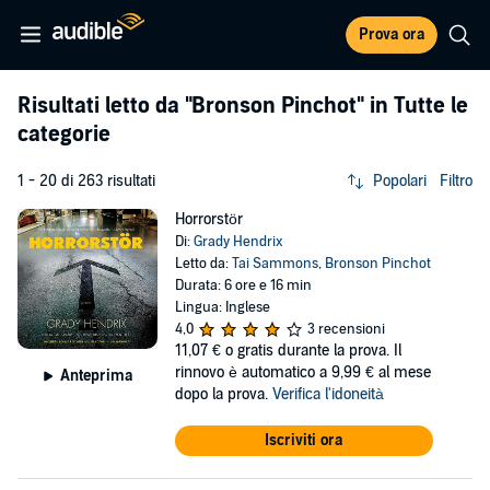
Prova ora
Risultati letto da
"Bronson Pinchot"
in Tutte le
categorie
1 - 20 di 263 risultati
Popolari
Filtro
Horrorstör
Di:
Grady Hendrix
Letto da:
Tai Sammons
,
Bronson Pinchot
Durata: 6 ore e 16 min
Lingua: Inglese
4,0
3 recensioni
11,07 €
o gratis durante la prova. Il
rinnovo è automatico a 9,99 € al mese
Anteprima
dopo la prova.
Verifica l'idoneità
Iscriviti ora