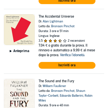
Iscriviti ora
The Accidental Universe
Di:
Alan Lightman
Letto da:
Bronson Pinchot
Durata: 3 ore e 51 min
Lingua: Inglese
3,5
2 recensioni
7,04 €
o gratis durante la prova. Il
rinnovo è automatico a 9,99 € al mese
Anteprima
dopo la prova.
Verifica l'idoneità
Iscriviti ora
The Sound and the Fury
Di:
William Faulkner
Letto da:
Bronson Pinchot
,
Shaun
Taylor-Corbett
,
Edoardo Ballerini
,
Robin
Miles
Durata: 9 ore e 40 min