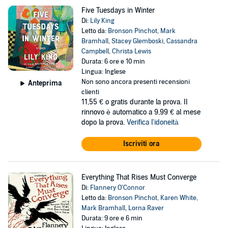
Five Tuesdays in Winter
Di:
Lily King
Letto da:
Bronson Pinchot
,
Mark
Bramhall
,
Stacey Glemboski
,
Cassandra
Campbell
,
Christa Lewis
Durata: 6 ore e 10 min
Lingua: Inglese
Non sono ancora presenti recensioni
Anteprima
clienti
11,55 €
o gratis durante la prova. Il
rinnovo è automatico a 9,99 € al mese
dopo la prova.
Verifica l'idoneità
Iscriviti ora
Everything That Rises Must Converge
Di:
Flannery O’Connor
Letto da:
Bronson Pinchot
,
Karen White
,
Mark Bramhall
,
Lorna Raver
Durata: 9 ore e 6 min