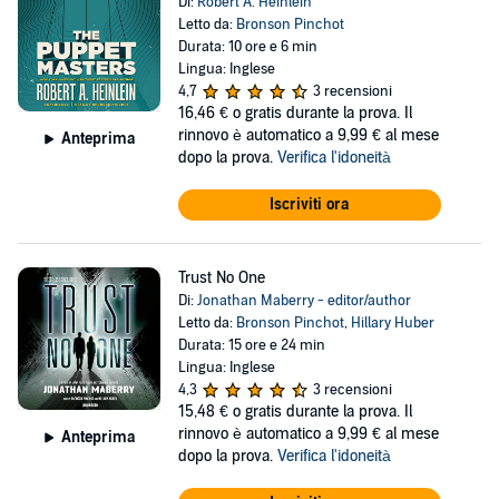
Di:
Robert A. Heinlein
Letto da:
Bronson Pinchot
Durata: 10 ore e 6 min
Lingua: Inglese
4,7
3 recensioni
16,46 €
o gratis durante la prova. Il
rinnovo è automatico a 9,99 € al mese
Anteprima
dopo la prova.
Verifica l'idoneità
Iscriviti ora
Trust No One
Di:
Jonathan Maberry - editor/author
Letto da:
Bronson Pinchot
,
Hillary Huber
Durata: 15 ore e 24 min
Lingua: Inglese
4,3
3 recensioni
15,48 €
o gratis durante la prova. Il
rinnovo è automatico a 9,99 € al mese
Anteprima
dopo la prova.
Verifica l'idoneità