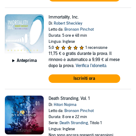
Immortality, Inc.
Di:
Robert Sheckley
Letto da:
Bronson Pinchot
Durata: 5 ore e 48 min
Lingua: Inglese
5,0
1 recensione
11,75 €
o gratis durante la prova. Il
rinnovo è automatico a 9,99 € al mese
Anteprima
dopo la prova.
Verifica l'idoneità
Iscriviti ora
Death Stranding, Vol. 1
Di:
Hitori Nojima
Letto da:
Bronson Pinchot
Durata: 8 ore e 22 min
Serie:
Death Stranding
, Titolo 1
Lingua: Inglese
Non sono ancora presenti recensioni