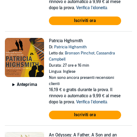
rinnovo è automatico a 9,99 € al mese
dopo la prova.
Verifica l'idoneità
Iscriviti ora
Patricia Highsmith
Di:
Patricia Highsmith
Letto da:
Bronson Pinchot
,
Cassandra
Campbell
Durata: 27 ore e 16 min
Lingua: Inglese
Non sono ancora presenti recensioni
clienti
Anteprima
16,19 €
o gratis durante la prova. Il
rinnovo è automatico a 9,99 € al mese
dopo la prova.
Verifica l'idoneità
Iscriviti ora
An Odyssey: A Father, A Son and an