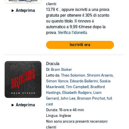
clienti
13,79 €
, oppure iscriviti a una prova
Anteprima
gratuita per ottenere il 30% di sconto
su questo titolo. Il rinnovo è
automatico a 9,99 €/mese dopo la
prova.
Verifica l'idoneità
Iscriviti ora
Dracula
Di:
Bram Stoker
Letto da:
Theo Solomon
,
Shiromi Arserio
,
Simon Vance
,
Edoardo Ballerini
,
Saskia
Maarleveld
,
Tim Campbell
,
Bradford
Hastings
,
Elisabeth Rodgers
,
Liam
Gerrard
,
John Lee
,
Bronson Pinchot
,
full
cast
Anteprima
Durata: 16 ore e 46 min
Lingua: Inglese
Non sono ancora presenti recensioni
clienti