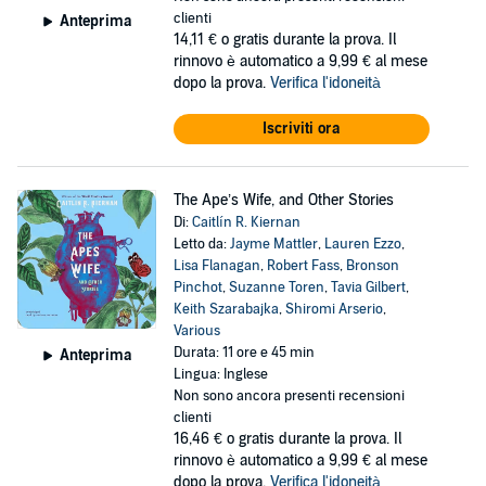
clienti
Anteprima
14,11 €
o gratis durante la prova. Il
rinnovo è automatico a 9,99 € al mese
dopo la prova.
Verifica l'idoneità
Iscriviti ora
The Ape’s Wife, and Other Stories
Di:
Caitlín R. Kiernan
Letto da:
Jayme Mattler
,
Lauren Ezzo
,
Lisa Flanagan
,
Robert Fass
,
Bronson
Pinchot
,
Suzanne Toren
,
Tavia Gilbert
,
Keith Szarabajka
,
Shiromi Arserio
,
Various
Durata: 11 ore e 45 min
Anteprima
Lingua: Inglese
Non sono ancora presenti recensioni
clienti
16,46 €
o gratis durante la prova. Il
rinnovo è automatico a 9,99 € al mese
dopo la prova.
Verifica l'idoneità