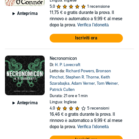
Lingua: Inglese
5,0
1 recensione
11,75 €
o gratis durante la prova. Il
Anteprima
rinnovo è automatico a 9,99 € al mese
dopo la prova.
Verifica l'idoneità
Iscriviti ora
Necronomicon
Di:
H. P. Lovecraft
Letto da:
Richard Powers
,
Bronson
Pinchot
,
Stephen R. Thorne
,
Keith
Szarabajka
,
Adam Verner
,
Tom Weiner
,
Patrick Cullen
Durata: 21 ore e 1 min
Lingua: Inglese
Anteprima
4,0
5 recensioni
16,46 €
o gratis durante la prova. Il
rinnovo è automatico a 9,99 € al mese
dopo la prova.
Verifica l'idoneità