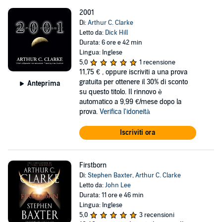
2001
Di:
Arthur C. Clarke
Letto da:
Dick Hill
Durata: 6 ore e 42 min
Lingua: Inglese
5,0
1 recensione
11,75 €
, oppure iscriviti a una prova
gratuita per ottenere il 30% di sconto
Anteprima
su questo titolo. Il rinnovo è
automatico a 9,99 €/mese dopo la
prova.
Verifica l'idoneità
Iscriviti ora
Firstborn
Di:
Stephen Baxter
,
Arthur C. Clarke
Letto da:
John Lee
Durata: 11 ore e 46 min
Lingua: Inglese
5,0
3 recensioni