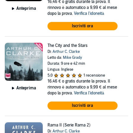
16,46 €
o gratis durante la prova. Il
rinnovo è automatico a 9,99 € al mese
Anteprima
dopo la prova.
Verifica l'idoneità
Iscriviti ora
The City and the Stars
Di:
Arthur C. Clarke
Letto da:
Mike Grady
Durata: 9 ore e 42 min
Lingua: Inglese
5,0
1 recensione
16,46 €
o gratis durante la prova. Il
rinnovo è automatico a 9,99 € al mese
Anteprima
dopo la prova.
Verifica l'idoneità
Iscriviti ora
Rama II (Serie Rama 2)
Di:
Arthur C. Clarke