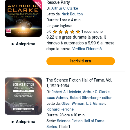
Rescue Party
Di:
Arthur C. Clarke
Letto da:
Nick Boulton
Durata: 1 ora e 4 min
Lingua: Inglese
5,0
1 recensione
8,22 €
o gratis durante la prova. Il
rinnovo è automatico a 9,99 € al mese
Anteprima
dopo la prova.
Verifica l'idoneità
Iscriviti ora
The Science Fiction Hall of Fame, Vol.
1, 1929-1964
Di:
Robert A. Heinlein
,
Arthur C. Clarke
,
Isaac Asimov
,
Robert Silverberg - editor
Letto da:
Oliver Wyman
,
L. J. Ganser
,
Richard Ferrone
Durata: 28 ore e 10 min
Serie:
Science Fiction Hall of Fame
Anteprima
Series
, Titolo 1