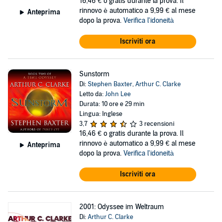
16,46 €
o gratis durante la prova. Il
rinnovo è automatico a 9,99 € al mese
Anteprima
dopo la prova.
Verifica l'idoneità
Iscriviti ora
Sunstorm
Di:
Stephen Baxter
,
Arthur C. Clarke
Letto da:
John Lee
Durata: 10 ore e 29 min
Lingua: Inglese
3,7
3 recensioni
16,46 €
o gratis durante la prova. Il
rinnovo è automatico a 9,99 € al mese
Anteprima
dopo la prova.
Verifica l'idoneità
Iscriviti ora
2001: Odyssee im Weltraum
Di:
Arthur C. Clarke