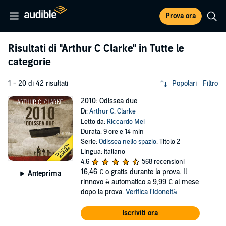
Prova ora
Risultati di
"Arthur C Clarke"
in Tutte le
categorie
1 - 20 di 42 risultati
Popolari
Filtro
2010: Odissea due
Di:
Arthur C. Clarke
Letto da:
Riccardo Mei
Durata: 9 ore e 14 min
Serie:
Odissea nello spazio
, Titolo 2
Lingua: Italiano
4,6
568 recensioni
16,46 €
o gratis durante la prova. Il
Anteprima
rinnovo è automatico a 9,99 € al mese
dopo la prova.
Verifica l'idoneità
Iscriviti ora