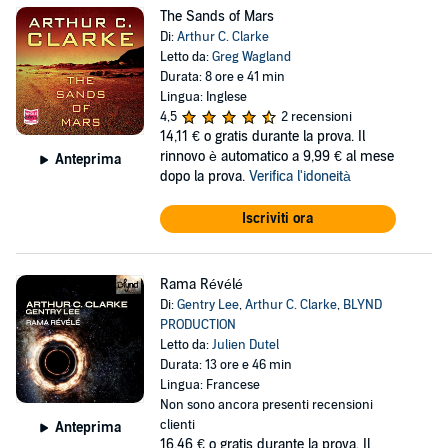
The Sands of Mars
Di:
Arthur C. Clarke
Letto da:
Greg Wagland
Durata: 8 ore e 41 min
Lingua: Inglese
4,5
2 recensioni
14,11 €
o gratis durante la prova. Il
rinnovo è automatico a 9,99 € al mese
Anteprima
dopo la prova.
Verifica l'idoneità
Iscriviti ora
Rama Révélé
Di:
Gentry Lee
,
Arthur C. Clarke
,
BLYND
PRODUCTION
Letto da:
Julien Dutel
Durata: 13 ore e 46 min
Lingua: Francese
Non sono ancora presenti recensioni
clienti
Anteprima
16,46 €
o gratis durante la prova. Il