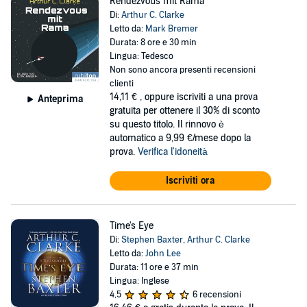
Rendezvous mit Rama
Di:
Arthur C. Clarke
Letto da:
Mark Bremer
Durata: 8 ore e 30 min
Lingua: Tedesco
Non sono ancora presenti recensioni
clienti
14,11 €
, oppure iscriviti a una prova
Anteprima
gratuita per ottenere il 30% di sconto
su questo titolo. Il rinnovo è
automatico a 9,99 €/mese dopo la
prova.
Verifica l'idoneità
Iscriviti ora
Time's Eye
Di:
Stephen Baxter
,
Arthur C. Clarke
Letto da:
John Lee
Durata: 11 ore e 37 min
Lingua: Inglese
4,5
6 recensioni