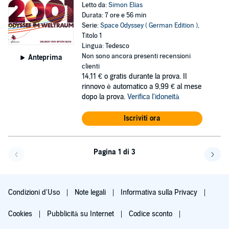
Letto da:
Simon Elias
Durata: 7 ore e 56 min
Serie:
Space Odyssey ( German Edition )
,
Titolo 1
Lingua: Tedesco
Non sono ancora presenti recensioni
Anteprima
clienti
14,11 €
o gratis durante la prova. Il
rinnovo è automatico a 9,99 € al mese
dopo la prova.
Verifica l'idoneità
Iscriviti ora
Pagina 1 di 3
Pagi
Condizioni d'Uso
Note legali
Informativa sulla Privacy
Cookies
Pubblicità su Internet
Codice sconto