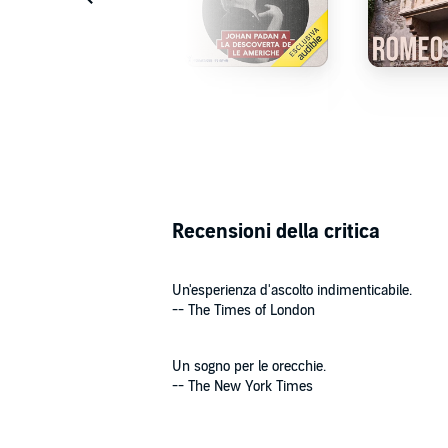
Uno straordinario cast rende questo capolavoro un'e
detenuti del manicomio di Arkham di Gotham City, dot
Rossi, Stefano Crescentini, Martina Felli, Ilaria Sta
Shakespeare, e molti altri ancora.
Alessia Amendola, Aurora Cancian, Gino la Monica, Em
Febbi, Paolo Marchese, Tiziana Avarista, Gianni Giul
Mannella, Melina Martello, Alessandro Rossi, Anna 
Alessandro Quarta, Ada Maria Serra Zanetti, Viola Gr
A porre le basi della loro performance troviamo un p
doppiaggio italiano.
Estratto
Estratto
Estr
precedenti, che comprende anche la colonna sonor
Seguite la voce narrante, lo stesso Neil Gaiman inte
lungo un sentiero tortuoso di miti, immaginazione e,
sorprendenti avete ascoltato niente del genere.
Recensioni della critica
La prima parte della serie audio di
The Sandman
adat
Notturni
,
Casa di bambola
, e
Le terre del sogno
).
Un'esperienza d'ascolto indimenticabile.
©2020 DC. All Rights Reserved. The Sandman and al
-- The Times of London
Audible
Un sogno per le orecchie.
-- The New York Times