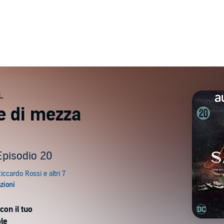
e di mezza
Episodio 20
con il tuo
le