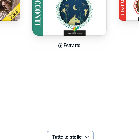
sperienza audio degna della sua eredità, con Riccardo
tor Destiny, la musa Calliope, le tre Parche, William
gni, Luca Biagini, Alessandro Campaiola, Nanni Baldini,
iliano Coltorti, Gabriele Sabatini, Mino Caprio, Vittoria
iano, Francesco Vairano, Christian Iansante, Franco
Cesareni, Ludovica Modugno, Alberto Angrisano,
aziosi e molte altre superstar del cinema, teatro e
aesaggio di suoni ed effetti cinematografici senza
atto
Estratto
E
a originale composta dal premio BAFTA James Hannigan.
rpretato da Riccardo Rossi, mentre conduce gli ascoltatori
 spesso, terrore. Nemmeno nei vostri sogni più
ta i primi 3 volumi della serie di graphic novel (
Preludi e
l related elements are trademarks of DC. (P)2020 DC and
Tutte le stelle