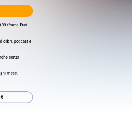
9,99 €/mese. Puoi
diolibri, podcast e
anche senza
ogni mese.
 €