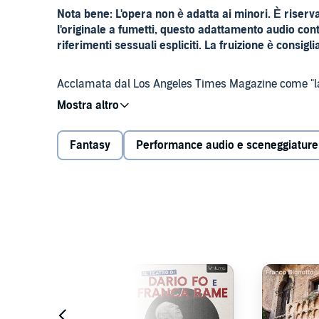
Nota bene: L'opera non è adatta ai minori. È riser
l'originale a fumetti, questo adattamento audio cont
riferimenti sessuali espliciti. La fruizione è consigl
Acclamata dal Los Angeles Times Magazine come "la p
Sandman
ha cambiato le regole del gioco, con il suo
creando, nel contempo, un fenomeno culturale globa
Fantasy
Performance audio e sceneggiature
Finalmente, Audible e DC presentano la primissima p
Times scritta dall'acclamato storyteller Neil Gaiman
diretta dal pluripremiato autore Dirk Maggs, già coll
la prima parte di questa serie audio, numero 1 dei Bes
Times e numero 1 di vendite di titoli audio di fiction
che riscrive le regole dell'intrattenimento audio cos
Quando Sogno, noto anche come Morfeo, il re immorta
novel.
viene strappato al suo regno e imprigionato sulla te
poter finalmente sottrarsi alla cattività. Una volta li
suo potere e lo aiuteranno a ricostituire il suo domin
Sandman scenderà negli Inferi per affrontare Lucifer,
e si imbatterà in una folta schiera di personaggi dei f