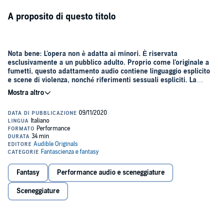
A proposito di questo titolo
Nota bene: L'opera non è adatta ai minori. È riservata
esclusivamente a un pubblico adulto. Proprio come l'originale a
fumetti, questo adattamento audio contiene linguaggio esplicito
e scene di violenza, nonché riferimenti sessuali espliciti. La
fruizione è consigliata a un pubblico adulto.
Acclamata dal Los Angeles Times Magazine come "la più grande
saga nella storia delle graphic novel",
The Sandman
ha cambiato le
regole del gioco, con il suo mondo letterario tenebroso, sospeso tra
fantasy e horror, creando, nel contempo, un fenomeno culturale
globale.
Finalmente, Audible e DC presentano la primissima produzione
audio della serie best-seller del New York Times scritta
dall'acclamato storyteller Neil Gaiman (che ne è anche il co-
Fantasy
Performance audio e sceneggiature
produttore esecutivo). Sceneggiata e diretta dal pluripremiato autore
Dirk Maggs, già collaboratore di Gaiman, e interpretata da un cast
Sceneggiature
d'eccezione, la prima parte di questa serie audio, numero 1 dei
Quando Sogno, noto anche come Morfeo, il re immortale del mondo
Bestseller di audio fiction negli Stati Uniti per il New York Times e
onirico, dei miti e dell'immaginazione, viene strappato al suo regno e
numero 1 di vendite di titoli audio di fiction e saggistica nel Regno
imprigionato sulla terra da una setta diabolica, languisce per decenni