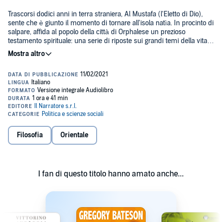
Trascorsi dodici anni in terra straniera, Al Mustafa (l'Eletto di Dio),
sente che è giunto il momento di tornare all'isola natìa. In procinto di
salpare, affida al popolo della città di Orphalese un prezioso
testamento spirituale: una serie di riposte sui grandi temi della vita e
della morte, dell'amore e della fede, del bene e del male.
Pubblicato a New York nel 1923,
Il Profeta
viene accolto con gran
favore di pubblico. Soprattutto i giovani vedono in Gibran un maestro
di saggezza. A distanza di tanti anni l'interesse per il capolavoro del
poeta libanese è rimasto immutato.
Il clima sospeso e rarefatto dell'opera, il ritmo incantatorio di una
scrittura lirica incisiva e visionaria, l'incontro tra la cultura orientale e
l'occidentale, il felice connubio di di filosofia, psicologia e spiritualità
Filosofia
Orientale
rendono
Il Profeta
un testo carico d'ispirazione e assai attuale.
©2020 Voce in capitolo (P)2020 Voce in capitolo
I fan di questo titolo hanno amato anche...