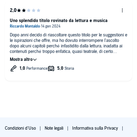
Uno splendido titolo rovinato da lettura e musica
Dopo anni decido di riascoltare questo titolo per le suggestioni e
le ispirazioni che offre, ma ho dovuto interrompere l'ascolto
dopo alcuni capitoli perché infastidito dalla lettura, inadatta ai
contenuti perché troppo enfatica, quasi teatrale, di certo
lontana da toni meditativi. Il tutto accompagnato da un
sottofondo musicale non necessario e anch'esso inadeguato,
che a tratti da sottofondo sembra divenire il tema principale.
Condizioni d'Uso
Note legali
Informativa sulla Privacy