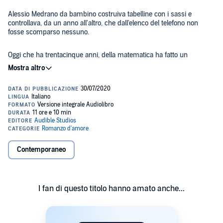
Alessio Medrano da bambino costruiva tabelline con i sassi e
controllava, da un anno all'altro, che dall'elenco del telefono non
fosse scomparso nessuno.
Oggi che ha trentacinque anni, della matematica ha fatto un
mestiere e sta creando un fondo finanziario molto conveniente:
compra, per poi rivendere, le polizze di clienti che non vogliono più
pagare la propria assicurazione sulla vita. O non possono.
È un investimento sicuro: "le persone si fidano di me perché dico
una cosa che già sanno, e cioè che tutti muoiono". Ma più che di
morte, Alessio preferisce parlare del tempo che rimane. Solo che le
vite non sono tutte uguali e non tutti i rischi possono essere previsti.
Contemporaneo
Quando si trova a contrattare la polizza di Elena Invitti, nell'equazione
compare l'incognita per eccellenza, l'amore. Ma "il tempo è fatto solo
di tempo, lo spazio solo di spazio, l'amore solo di amore. Grandezze
omogenee".
I fan di questo titolo hanno amato anche...
©2014 Grandi & Associati S.r.l. (P)2020 Audible Studios