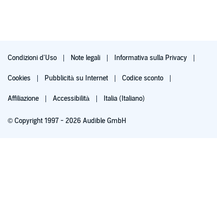
Condizioni d'Uso
Note legali
Informativa sulla Privacy
Cookies
Pubblicità su Internet
Codice sconto
Affiliazione
Accessibilità
Italia (Italiano)
© Copyright 1997 - 2026 Audible GmbH
Iscriviti ora
Dopo 30 giorni (60 per i membri Prime), 9,99 €/mese. Cancella quando vuoi.