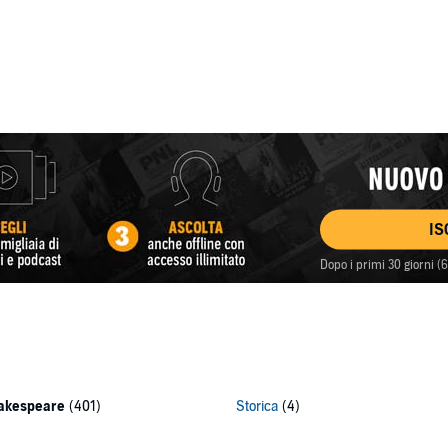
IS
Dopo i primi 30 giorni 
akespeare
(401)
Storica
(4)