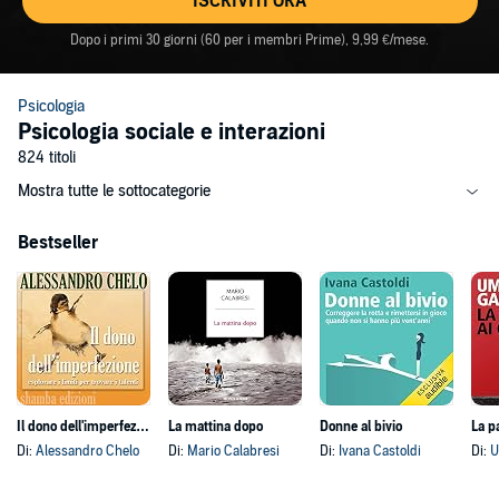
ISCRIVITI ORA
Dopo i primi 30 giorni (60 per i membri Prime), 9,99 €/mese.
Psicologia
Psicologia sociale e interazioni
824 titoli
Mostra tutte le sottocategorie
Bestseller
Il dono dell'imperfezione
La mattina dopo
Donne al bivio
La pa
Di:
Alessandro Chelo
Di:
Mario Calabresi
Di:
Ivana Castoldi
Di:
U