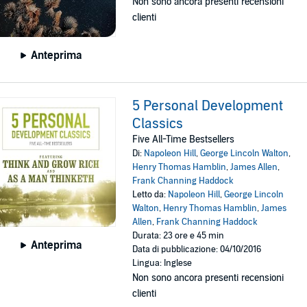
Non sono ancora presenti recensioni
clienti
Anteprima
5 Personal Development
Classics
Five All-Time Bestsellers
Di:
Napoleon Hill
,
George Lincoln Walton
,
Henry Thomas Hamblin
,
James Allen
,
Frank Channing Haddock
Letto da:
Napoleon Hill
,
George Lincoln
Walton
,
Henry Thomas Hamblin
,
James
Allen
,
Frank Channing Haddock
Durata: 23 ore e 45 min
Anteprima
Data di pubblicazione: 04/10/2016
Lingua: Inglese
Non sono ancora presenti recensioni
clienti