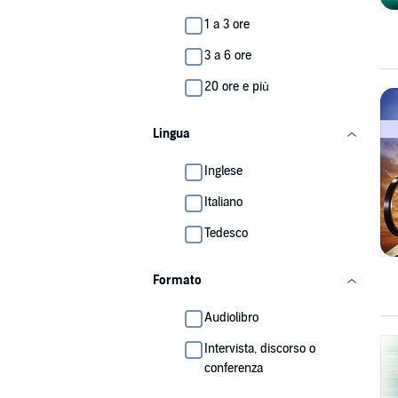
1 a 3 ore
3 a 6 ore
20 ore e più
Lingua
Inglese
Italiano
Tedesco
Formato
Audiolibro
Intervista, discorso o
conferenza