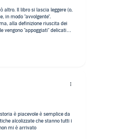
altro. Il libro si lascia leggere (o,
e, in modo "avvolgente".
a, alla definizione riuscita dei
le vengono "appoggiati" delicati
ia ma si allarga scrittura che alla
a una densità che obbliga alla riflessione.
la storia è piacevole è semplice da
iche alcolizzate che stanno tutti i
non mi è arrivato