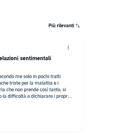
Più rilevanti
elazioni sentimentali
 secondo me solo in pochi tratti
he triste per la malattia e i
ia che non prende così tanto, si
la difficoltà a dichiarare i propri
i dispiace ma è proprio il