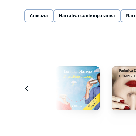
Fosca è scappata da Milano e dalla confessione scio
loro lunga storia, una verità che per anni ha taciuto a
caschetto perfetto e un sorriso solare i segni di una
Amicizia
Narrativa contemporanea
Narr
che amava, perché lui non è disposto a condividere co
unirle più profondamente sarà ben presto un'amicizia 
Perché la stessa vita che senza preavviso ti strappa ci
può nascondersi dietro una fine. Ti porta a perderti, p
seconda possibilità. Ti libera da chi sa soltanto fuggir
tuo fianco: affetti tenaci, nuovi amici e amici di s
>> Questo audiobook in edizione integrale vi è offert
formato audio digitale.
©2018 Sperling & Kupfer (P)2018 Sperling & Kupfer
Estratto
Estratto
Estr