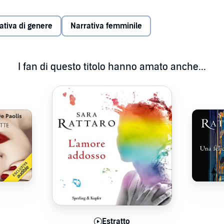
ccante con cui suo marito ha messo fine in un istante alla
 lei, a tutti, persino a se stesso. Valeria nasconde sotto un
 malattia che sta affrontando senza il conforto dell'uomo
ativa di genere
Narrativa femminile
n lei anche la cattiva sorte. Quel vuoto le avvicina, ma a
vera, di quelle che ti fanno sentire a casa.
ò a cui tieni, non esita a stupirti con tutto il buono che
I fan di questo titolo hanno amato anche...
er ritrovarti. Ti costringe a dire addio, per concederti una
e, per farti scoprire chi è disposto a tutto pur di restare al
empre, amori che non fanno promesse a metà.
o in esclusiva per Audible ed è disponibile solamente in
atto
Estratto
E