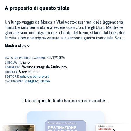
A proposito di questo titolo
Un lungo viaggio da Mosca a Vladivostok sui treni della leggendaria
Transiberiana per andare a vedere cosa c’è oltre gli Urali. Mentre le
giornate scorrono pigramente a bordo del treno, sfilano dal finestrino
le città siberiane sopravvissute alla seconda guerra mondiale. Soste
di pochi giorni o poche ore diventano occasioni per entrare in
contatto con culture e tradizioni affascinanti. E gli incontri si
Finanziato dall’Unione Europea programma Next Generation EU
moltiplicano: bellissime donne dagli occhi a mandorla, nostalgici del
comunismo e sostenitori del nuovo ordine, un cuoco stagionale che
©2010 ediciclo editore srl (P)2010 ediciclo editore srl
ha trovato lavoro a seimila chilometri da casa e un ex combattente
della prima guerra cecena.Giunti infine sul mar del Giappone non
resterà che tornare indietro riportando testimonianze, impressioni e
colori di un viaggio nel cuore e nella periferia del più grande paese
del mondo che ancora oggi rimane in gran parte sconosciuto.
I fan di questo titolo hanno amato anche...