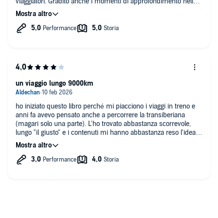
viaggiatori. Gradito anche i momenti di approfondimento nella
seconda metà del testo.
un viaggio lungo 9000km
ho iniziato questo libro perché mi piacciono i viaggi in treno e
anni fa avevo pensato anche a percorrere la transiberiana
(magari solo una parte). L'ho trovato abbastanza scorrevole,
lungo "il giusto" e i contenuti mi hanno abbastanza reso l'idea
di come possa essere fare un viaggio di questo tipo, di come
possa essere l'atmosfera, di come possano essere i paesaggi e
le differenti culture e usanze che si incontrano durante il
viaggio.