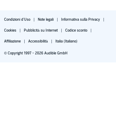
Condizioni d'Uso
Note legali
Informativa sulla Privacy
Cookies
Pubblicità su Internet
Codice sconto
Affiliazione
Accessibilità
Italia (Italiano)
© Copyright 1997 - 2026 Audible GmbH
Iscriviti ora
Dopo 30 giorni (60 per i membri Prime), 9,99 €/mese. Cancella quando vuoi.