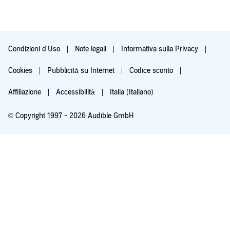
Condizioni d'Uso
Note legali
Informativa sulla Privacy
Cookies
Pubblicità su Internet
Codice sconto
Affiliazione
Accessibilità
Italia (Italiano)
© Copyright 1997 - 2026 Audible GmbH
Iscriviti ora
Dopo 30 giorni (60 per i membri Prime), 9,99 €/mese. Cancella quando vuoi.