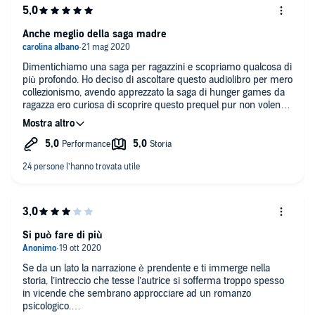
Anche meglio della saga madre
Dimentichiamo una saga per ragazzini e scopriamo qualcosa di
più profondo. Ho deciso di ascoltare questo audiolibro per mero
collezionismo, avendo apprezzato la saga di hunger games da
ragazza ero curiosa di scoprire questo prequel pur non volendo
“perdere tempo” con il libro. Dire che ne sono rimasta
piacevolmente colpita è poco, i personaggi sono molto più
tridimensionali rispetto a quelli della saga madre e i concetti di
bene e male molto meno nitidi, come nella realtà. Se alcuni
passaggi di hunger games erano risultati troppo scontati e
melensi, quasi frettolosi (specie ne “Il canto della rivolta”) qui
abbiamo colpi di scena davvero interessanti e l’evoluzione
enorme del protagonista è incredibilmente coerente. Si
scoprono le ragioni e i passaggi che danno vita agli hunger
games come li abbiamo conosciuti, i rinvii a ciò che sarà nella
Si può fare di più
saga madre sono delicati e molto poco fan service (paura che
condiziona sempre un po’ la fruizione di prodotti all’interno di
Se da un lato la narrazione è prendente e ti immerge nella
universi molto amati dal pubblico) e il finale lascia quel
storia, l’intreccio che tesse l’autrice si sofferma troppo spesso
desiderio di saperne di più che caratterizza un buon libro. Per
in vicende che sembrano approcciare ad un romanzo
quanto riguarda gli aspetti dell’audiolibro, la voce del lettore si
psicologico.
presta benissimo all’ascolto, rendendolo piacevole ed