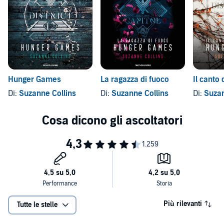
Hunger Games
La ragazza di fuoco
Il canto 
Di:
Suzanne Collins
Di:
Suzanne Collins
Di:
Suzan
Più rilevanti
Tutte le stelle