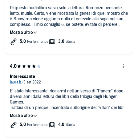
Di questo audiolibro salvo solo la lettura. Romanzo pensante,
lento, inutile. Certo, viene mostrata la genesi di quel mostro che
è Snow ma viene aggiunto nulla di notevole alla saga nel suo
complesso. Il mio consiglio è: se potete, evitate di perdere
tempo ascoltandolo. Non lascia nulla se non la perplessità di
sapere cosa né è stato dell'eroina femminile.
Interessante
E' stato interessante, ricalarmi nell'universo di "Panem" dopo
diversi anni dalla lettura dei libri della trilogia degli Hunger
Games.
Trattasi di un prequel incentrato sull'origine del "villan" dei libri
della trilogia: il Presidente Snow, che inizialmente, seppur
indubbiamente vanesio e arrivista, tanto cattivo in fondo non
era.
Interpretazione di alto livello.