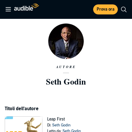
Prova ora
AUTORE
Seth Godin
Titoli dell'autore
Leap First
Di:
Seth Godin
Letto da:
Seth Godin