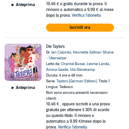
10,46 €
o gratis durante la prova. Il
Anteprima
rinnovo è automatico a 9,99 € al mese
dopo la prova.
Verifica l'idoneità
Iscriviti ora
Die Taylors
Di:
Jen Calonita
,
Henriette Zeltner-Shane
- Übersetzer
Letto da:
Chantal Busse
,
Leonie Landa
,
Amina Gaede
,
Uta Dänekamp
Durata: 4 ore e 48 min
Serie:
Taylors [German Edition]
, Titolo 1
Lingua: Tedesco
Anteprima
Non sono ancora presenti recensioni
clienti
10,46 €
, oppure iscriviti a una prova
gratuita per ottenere il 30% di sconto
su questo titolo. Il rinnovo è
automatico a 9,99 €/mese dopo la
prova.
Verifica l'idoneità