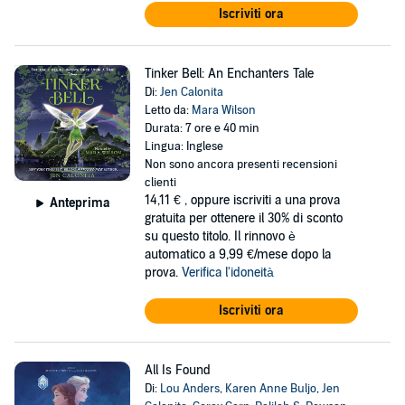
Iscriviti ora
Tinker Bell: An Enchanters Tale
Di:
Jen Calonita
Letto da:
Mara Wilson
Durata: 7 ore e 40 min
Lingua: Inglese
Non sono ancora presenti recensioni
clienti
14,11 €
, oppure iscriviti a una prova
Anteprima
gratuita per ottenere il 30% di sconto
su questo titolo. Il rinnovo è
automatico a 9,99 €/mese dopo la
prova.
Verifica l'idoneità
Iscriviti ora
All Is Found
Di:
Lou Anders
,
Karen Anne Buljo
,
Jen