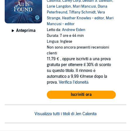
Calonita
,
Carey Corp
,
Delilah S. Dawson
,
Lorie Langdon
,
Mari Mancusi
,
Diana
Peterfreund
,
Tiffany Schmidt
,
Vera
Strange
,
Heather Knowles - editor
,
Mari
Mancusi - editor
Letto da:
Andrew Eiden
Anteprima
Durata: 7 ore e 44 min
Lingua: Inglese
Non sono ancora presenti recensioni
clienti
11,79 €
, oppure iscriviti a una prova
gratuita per ottenere il 30% di sconto
su questo titolo. Il rinnovo è
automatico a 9,99 €/mese dopo la
prova.
Verifica l'idoneità
Iscriviti ora
Visualizza tutti i titoli di Jen Calonita