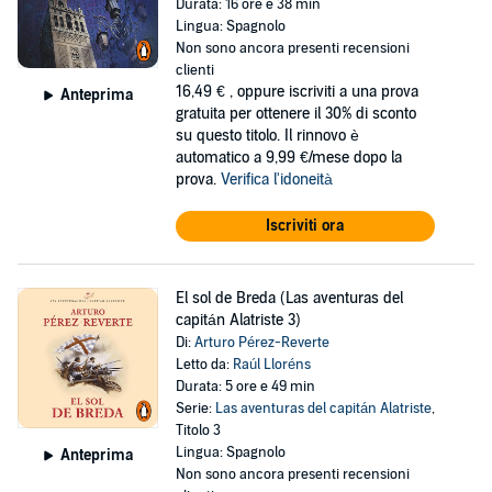
Durata: 16 ore e 38 min
Lingua: Spagnolo
Non sono ancora presenti recensioni
clienti
16,49 €
, oppure iscriviti a una prova
Anteprima
gratuita per ottenere il 30% di sconto
su questo titolo. Il rinnovo è
automatico a 9,99 €/mese dopo la
prova.
Verifica l'idoneità
Iscriviti ora
El sol de Breda (Las aventuras del
capitán Alatriste 3)
Di:
Arturo Pérez-Reverte
Letto da:
Raúl Lloréns
Durata: 5 ore e 49 min
Serie:
Las aventuras del capitán Alatriste
,
Titolo 3
Lingua: Spagnolo
Anteprima
Non sono ancora presenti recensioni