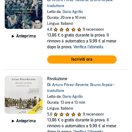
Di:
Arturo Pérez-Reverte
,
Bruno Arpaia -
traduttore
Letto da:
Dario Agrillo
Durata: 20 ore e 10 min
Lingua: Italiano
4,8
9 recensioni
13,86 €
o gratis durante la prova. Il
Anteprima
rinnovo è automatico a 9,99 € al mese
dopo la prova.
Verifica l'idoneità
Iscriviti ora
Rivoluzione
Di:
Arturo Pérez-Reverte
,
Bruno Arpaia -
traduttore
Letto da:
Dario Agrillo
Durata: 13 ore e 13 min
Lingua: Italiano
5,0
9 recensioni
13,86 €
o gratis durante la prova. Il
Anteprima
rinnovo è automatico a 9,99 € al mese
dopo la prova.
Verifica l'idoneità