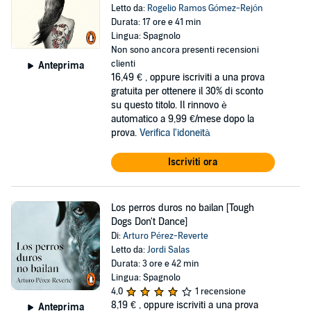
Letto da:
Rogelio Ramos Gómez-Rejón
Durata: 17 ore e 41 min
Lingua: Spagnolo
Non sono ancora presenti recensioni
clienti
Anteprima
16,49 €
, oppure iscriviti a una prova
gratuita per ottenere il 30% di sconto
su questo titolo. Il rinnovo è
automatico a 9,99 €/mese dopo la
prova.
Verifica l'idoneità
Iscriviti ora
Los perros duros no bailan [Tough
Dogs Don't Dance]
Di:
Arturo Pérez-Reverte
Letto da:
Jordi Salas
Durata: 3 ore e 42 min
Lingua: Spagnolo
4,0
1 recensione
8,19 €
, oppure iscriviti a una prova
Anteprima