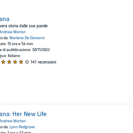
iana
vera storia dalle sue parole
Andrew Morton
to da:
Marlene De Giovanni
ata: 15 ore e 54 min
a di pubblicazione: 30/11/2022
gua: Italiano
141 recensioni
ana: Her New Life
Andrew Morton
to da:
Lynn Redgrave
ata: 1 ora e 32 min