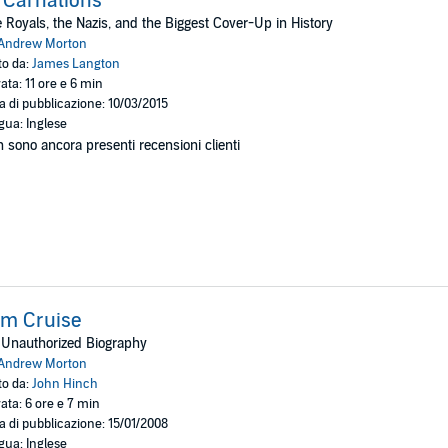
 Carnations
 Royals, the Nazis, and the Biggest Cover-Up in History
Andrew Morton
to da:
James Langton
ata: 11 ore e 6 min
a di pubblicazione: 10/03/2015
gua: Inglese
 sono ancora presenti recensioni clienti
om Cruise
 Unauthorized Biography
Andrew Morton
to da:
John Hinch
ata: 6 ore e 7 min
a di pubblicazione: 15/01/2008
gua: Inglese