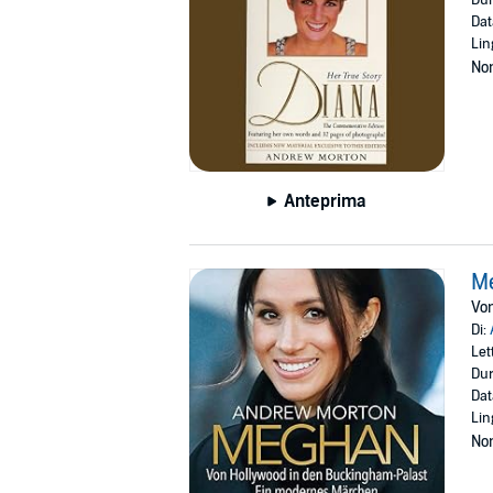
Dat
Lin
Non
Anteprima
M
Vo
Di:
Let
Dur
Dat
Lin
Non