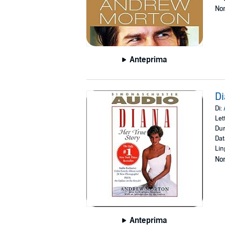
Non
Anteprima
Di
Di:
Let
Dur
Dat
Lin
Non
Anteprima