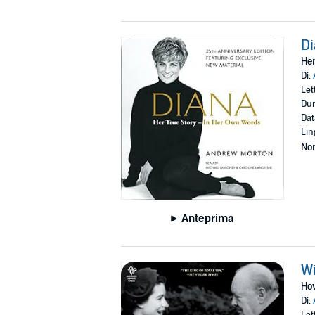
D
Her
Di:
Let
Dur
Dat
Lin
Non
Anteprima
Wi
How
Di:
Let