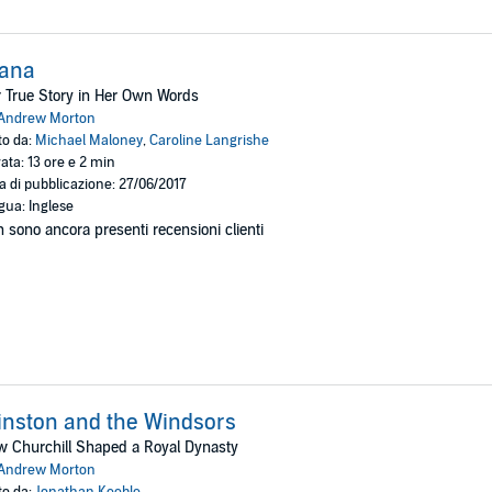
iana
 True Story in Her Own Words
Andrew Morton
to da:
Michael Maloney
,
Caroline Langrishe
ata: 13 ore e 2 min
a di pubblicazione: 27/06/2017
gua: Inglese
 sono ancora presenti recensioni clienti
nston and the Windsors
 Churchill Shaped a Royal Dynasty
Andrew Morton
to da:
Jonathan Keeble