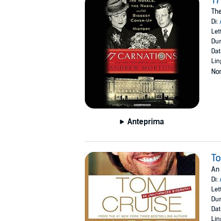
17
The
Di:
Let
Dur
Dat
Lin
Non
Anteprima
T
An
Di:
Let
Dur
Dat
Lin