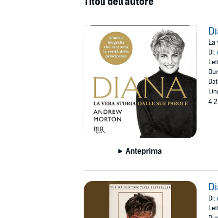
Titoli dell'autore
D
La 
Di:
Let
Dur
Dat
Lin
4,2
Anteprima
Di
Di:
Let
Dur