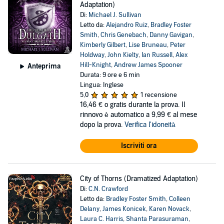
Adaptation)
Di:
Michael J. Sullivan
Letto da:
Alejandro Ruiz
,
Bradley Foster
Smith
,
Chris Genebach
,
Danny Gavigan
,
Kimberly Gilbert
,
Lise Bruneau
,
Peter
Holdway
,
John Kielty
,
Ian Russell
,
Alex
Hill-Knight
,
Andrew James Spooner
Anteprima
Durata: 9 ore e 6 min
Lingua: Inglese
5,0
1 recensione
16,46 €
o gratis durante la prova. Il
rinnovo è automatico a 9,99 € al mese
dopo la prova.
Verifica l'idoneità
Iscriviti ora
City of Thorns (Dramatized Adaptation)
Di:
C.N. Crawford
Letto da:
Bradley Foster Smith
,
Colleen
Delany
,
James Konicek
,
Karen Novack
,
Laura C. Harris
,
Shanta Parasuraman
,