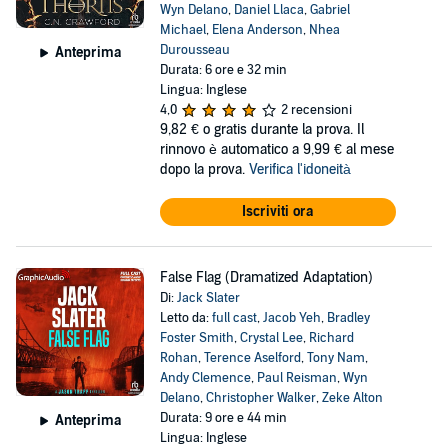
Wyn Delano
,
Daniel Llaca
,
Gabriel
Michael
,
Elena Anderson
,
Nhea
Durousseau
Anteprima
Durata: 6 ore e 32 min
Lingua: Inglese
4,0
2 recensioni
9,82 €
o gratis durante la prova. Il
rinnovo è automatico a 9,99 € al mese
dopo la prova.
Verifica l'idoneità
Iscriviti ora
False Flag (Dramatized Adaptation)
Di:
Jack Slater
Letto da:
full cast
,
Jacob Yeh
,
Bradley
Foster Smith
,
Crystal Lee
,
Richard
Rohan
,
Terence Aselford
,
Tony Nam
,
Andy Clemence
,
Paul Reisman
,
Wyn
Delano
,
Christopher Walker
,
Zeke Alton
Durata: 9 ore e 44 min
Anteprima
Lingua: Inglese