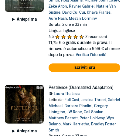
Smith
,
Holly Adams
,
Michael John Casey
,
Zeke Alton
,
Rayner Gabriel
,
Natalie Van
Sistine
,
David Cui Cui
,
Khaya Fraites
,
Aure Nash
,
Megan Dorminy
Anteprima
Durata: 2 ore e 33 min
Lingua: Inglese
4,5
2 recensioni
11,75 €
o gratis durante la prova. Il
rinnovo è automatico a 9,99 € al mese
dopo la prova.
Verifica l'idoneità
Iscriviti ora
Pestilence (Dramatized Adaptation)
Di:
Laura Thalassa
Letto da:
Full Cast
,
Jessica Threet
,
Gabriel
Michael
,
Barbara Pinolini
,
Gregory
Linington
,
JW Rone
,
Gail Shalan
,
Matthew Bassett
,
Peter Holdway
,
Wyn
Delano
,
Mark Harrietha
,
Bradley Foster
Smith
Anteprima