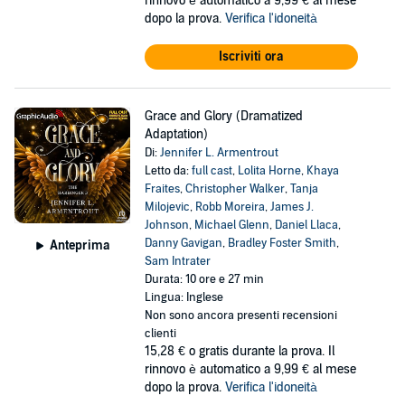
rinnovo è automatico a 9,99 € al mese
dopo la prova.
Verifica l'idoneità
Iscriviti ora
Grace and Glory (Dramatized
Adaptation)
Di:
Jennifer L. Armentrout
Letto da:
full cast
,
Lolita Horne
,
Khaya
Fraites
,
Christopher Walker
,
Tanja
Milojevic
,
Robb Moreira
,
James J.
Johnson
,
Michael Glenn
,
Daniel Llaca
,
Danny Gavigan
,
Bradley Foster Smith
,
Anteprima
Sam Intrater
Durata: 10 ore e 27 min
Lingua: Inglese
Non sono ancora presenti recensioni
clienti
15,28 €
o gratis durante la prova. Il
rinnovo è automatico a 9,99 € al mese
dopo la prova.
Verifica l'idoneità