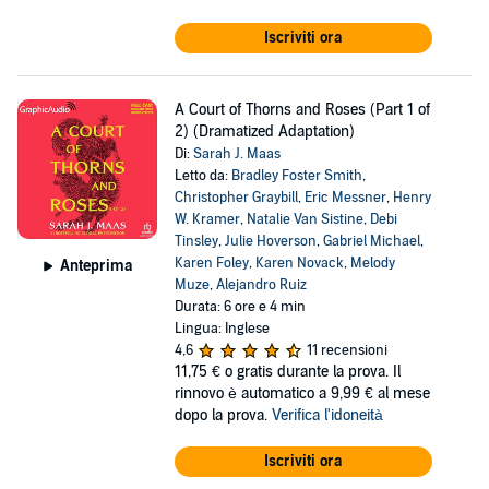
Iscriviti ora
A Court of Thorns and Roses (Part 1 of
2) (Dramatized Adaptation)
Di:
Sarah J. Maas
Letto da:
Bradley Foster Smith
,
Christopher Graybill
,
Eric Messner
,
Henry
W. Kramer
,
Natalie Van Sistine
,
Debi
Tinsley
,
Julie Hoverson
,
Gabriel Michael
,
Karen Foley
,
Karen Novack
,
Melody
Anteprima
Muze
,
Alejandro Ruiz
Durata: 6 ore e 4 min
Lingua: Inglese
4,6
11 recensioni
11,75 €
o gratis durante la prova. Il
rinnovo è automatico a 9,99 € al mese
dopo la prova.
Verifica l'idoneità
Iscriviti ora