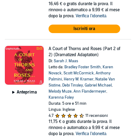
16,46 €
o gratis durante la prova. Il
rinnovo è automatico a 9,99 € al mese
dopo la prova.
Verifica l'idoneità
Iscriviti ora
A Court of Thorns and Roses (Part 2 of
2) (Dramatized Adaptation)
Di:
Sarah J. Maas
Letto da:
Bradley Foster Smith
,
Karen
Novack
,
Scott McCormick
,
Anthony
Palmini
,
Henry W. Kramer
,
Natalie Van
Sistine
,
Debi Tinsley
,
Gabriel Michael
,
Melody Muze
,
Ann Flandermeyer
,
Anteprima
Karenna Foley
Durata: 5 ore e 51 min
Lingua: Inglese
4,7
11 recensioni
11,75 €
o gratis durante la prova. Il
rinnovo è automatico a 9,99 € al mese
dopo la prova.
Verifica l'idoneità