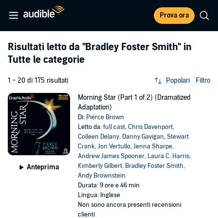
Prova ora
Risultati letto da
"Bradley Foster Smith"
in
Tutte le categorie
1 - 20 di 175 risultati
Popolari
Filtro
Morning Star (Part 1 of 2) (Dramatized
Adaptation)
Di:
Pierce Brown
Letto da:
full cast
,
Chris Davenport
,
Colleen Delany
,
Danny Gavigan
,
Stewart
Crank
,
Jon Vertullo
,
Jenna Sharpe
,
Andrew James Spooner
,
Laura C. Harris
,
Kimberly Gilbert
,
Bradley Foster Smith
,
Anteprima
Andy Brownstein
Durata: 9 ore e 46 min
Lingua: Inglese
Non sono ancora presenti recensioni
clienti