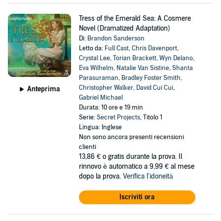
Tress of the Emerald Sea: A Cosmere
Novel (Dramatized Adaptation)
Di:
Brandon Sanderson
Letto da:
Full Cast
,
Chris Davenport
,
Crystal Lee
,
Torian Brackett
,
Wyn Delano
,
Eva Wilhelm
,
Natalie Van Sistine
,
Shanta
Parasuraman
,
Bradley Foster Smith
,
Christopher Walker
,
David Cui Cui
,
Anteprima
Gabriel Michael
Durata: 10 ore e 19 min
Serie:
Secret Projects
, Titolo 1
Lingua: Inglese
Non sono ancora presenti recensioni
clienti
13,86 €
o gratis durante la prova. Il
rinnovo è automatico a 9,99 € al mese
dopo la prova.
Verifica l'idoneità
Iscriviti ora