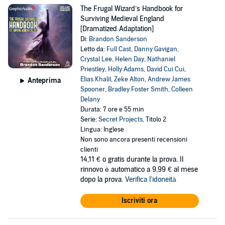
The Frugal Wizard’s Handbook for
Surviving Medieval England
[Dramatized Adaptation]
Di:
Brandon Sanderson
Letto da:
Full Cast
,
Danny Gavigan
,
Crystal Lee
,
Helen Day
,
Nathaniel
Priestley
,
Holly Adams
,
David Cui Cui
,
Elias Khalil
,
Zeke Alton
,
Andrew James
Anteprima
Spooner
,
Bradley Foster Smith
,
Colleen
Delany
Durata: 7 ore e 55 min
Serie:
Secret Projects
, Titolo 2
Lingua: Inglese
Non sono ancora presenti recensioni
clienti
14,11 €
o gratis durante la prova. Il
rinnovo è automatico a 9,99 € al mese
dopo la prova.
Verifica l'idoneità
Iscriviti ora