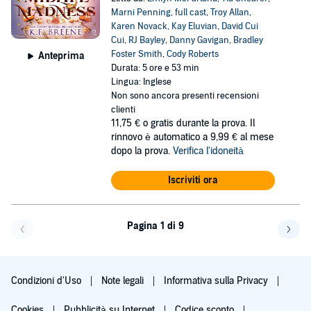
Marni Penning
,
full cast
,
Troy Allan
,
Karen Novack
,
Kay Eluvian
,
David Cui
Cui
,
RJ Bayley
,
Danny Gavigan
,
Bradley
Foster Smith
,
Cody Roberts
Anteprima
Durata: 5 ore e 53 min
Lingua: Inglese
Non sono ancora presenti recensioni
clienti
11,75 €
o gratis durante la prova. Il
rinnovo è automatico a 9,99 € al mese
dopo la prova.
Verifica l'idoneità
Iscriviti ora
Pagina 1 di 9
Pagi
Condizioni d'Uso
Note legali
Informativa sulla Privacy
Cookies
Pubblicità su Internet
Codice sconto