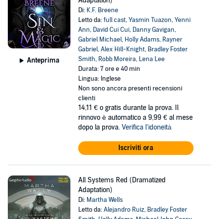
Adaptation)
Di:
K.F. Breene
Letto da:
full cast
,
Yasmin Tuazon
,
Yenni
Ann
,
David Cui Cui
,
Danny Gavigan
,
Gabriel Michael
,
Holly Adams
,
Rayner
Gabriel
,
Alex Hill-Knight
,
Bradley Foster
Smith
,
Robb Moreira
,
Lena Lee
Anteprima
Durata: 7 ore e 40 min
Lingua: Inglese
Non sono ancora presenti recensioni
clienti
14,11 €
o gratis durante la prova. Il
rinnovo è automatico a 9,99 € al mese
dopo la prova.
Verifica l'idoneità
Iscriviti ora
All Systems Red (Dramatized
Adaptation)
Di:
Martha Wells
Letto da:
Alejandro Ruiz
,
Bradley Foster