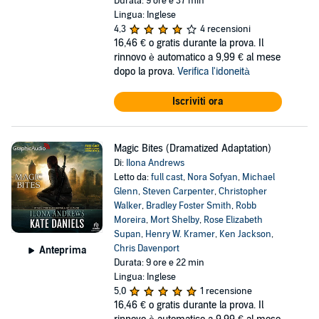
Durata: 9 ore e 37 min
Lingua: Inglese
4,3
4 recensioni
16,46 €
o gratis durante la prova. Il
rinnovo è automatico a 9,99 € al mese
dopo la prova.
Verifica l'idoneità
Iscriviti ora
Magic Bites (Dramatized Adaptation)
Di:
Ilona Andrews
Letto da:
full cast
,
Nora Sofyan
,
Michael
Glenn
,
Steven Carpenter
,
Christopher
Walker
,
Bradley Foster Smith
,
Robb
Moreira
,
Mort Shelby
,
Rose Elizabeth
Supan
,
Henry W. Kramer
,
Ken Jackson
,
Chris Davenport
Anteprima
Durata: 9 ore e 22 min
Lingua: Inglese
5,0
1 recensione
16,46 €
o gratis durante la prova. Il