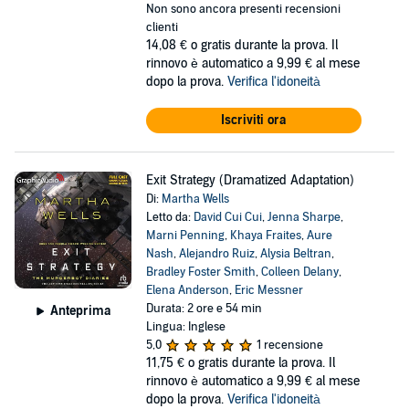
Non sono ancora presenti recensioni
clienti
14,08 €
o gratis durante la prova. Il
rinnovo è automatico a 9,99 € al mese
dopo la prova.
Verifica l'idoneità
Iscriviti ora
Exit Strategy (Dramatized Adaptation)
Di:
Martha Wells
Letto da:
David Cui Cui
,
Jenna Sharpe
,
Marni Penning
,
Khaya Fraites
,
Aure
Nash
,
Alejandro Ruiz
,
Alysia Beltran
,
Bradley Foster Smith
,
Colleen Delany
,
Elena Anderson
,
Eric Messner
Durata: 2 ore e 54 min
Anteprima
Lingua: Inglese
5,0
1 recensione
11,75 €
o gratis durante la prova. Il
rinnovo è automatico a 9,99 € al mese
dopo la prova.
Verifica l'idoneità