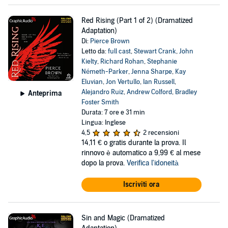
Red Rising (Part 1 of 2) (Dramatized
Adaptation)
Di:
Pierce Brown
Letto da:
full cast
,
Stewart Crank
,
John
Kielty
,
Richard Rohan
,
Stephanie
Németh-Parker
,
Jenna Sharpe
,
Kay
Eluvian
,
Jon Vertullo
,
Ian Russell
,
Alejandro Ruiz
,
Andrew Colford
,
Bradley
Anteprima
Foster Smith
Durata: 7 ore e 31 min
Lingua: Inglese
4,5
2 recensioni
14,11 €
o gratis durante la prova. Il
rinnovo è automatico a 9,99 € al mese
dopo la prova.
Verifica l'idoneità
Iscriviti ora
Sin and Magic (Dramatized