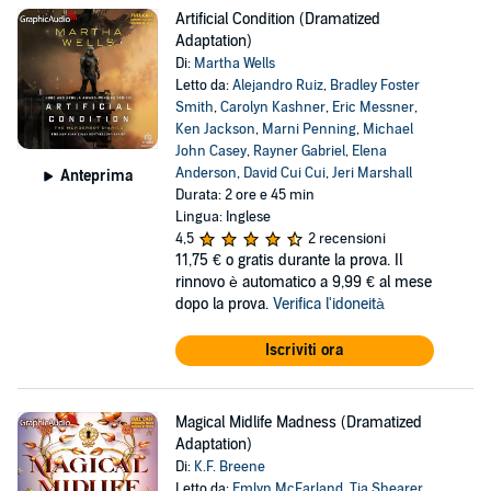
Artificial Condition (Dramatized
Adaptation)
Di:
Martha Wells
Letto da:
Alejandro Ruiz
,
Bradley Foster
Smith
,
Carolyn Kashner
,
Eric Messner
,
Ken Jackson
,
Marni Penning
,
Michael
John Casey
,
Rayner Gabriel
,
Elena
Anderson
,
David Cui Cui
,
Jeri Marshall
Anteprima
Durata: 2 ore e 45 min
Lingua: Inglese
4,5
2 recensioni
11,75 €
o gratis durante la prova. Il
rinnovo è automatico a 9,99 € al mese
dopo la prova.
Verifica l'idoneità
Iscriviti ora
Magical Midlife Madness (Dramatized
Adaptation)
Di:
K.F. Breene
Letto da:
Emlyn McFarland
,
Tia Shearer
,