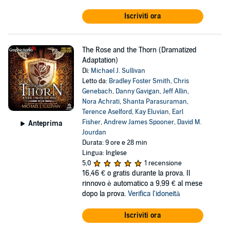
Iscriviti ora
The Rose and the Thorn (Dramatized
Adaptation)
Di:
Michael J. Sullivan
Letto da:
Bradley Foster Smith
,
Chris
Genebach
,
Danny Gavigan
,
Jeff Allin
,
Nora Achrati
,
Shanta Parasuraman
,
Terence Aselford
,
Kay Eluvian
,
Earl
Fisher
,
Andrew James Spooner
,
David M.
Anteprima
Jourdan
Durata: 9 ore e 28 min
Lingua: Inglese
5,0
1 recensione
16,46 €
o gratis durante la prova. Il
rinnovo è automatico a 9,99 € al mese
dopo la prova.
Verifica l'idoneità
Iscriviti ora