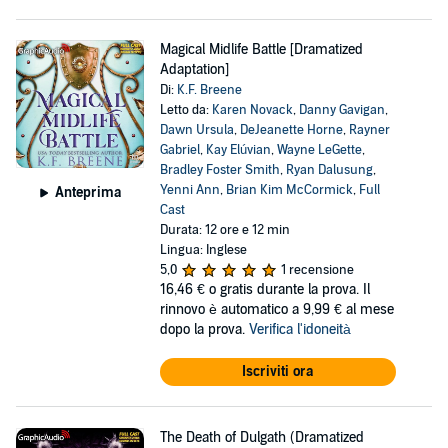
Magical Midlife Battle [Dramatized
Adaptation]
Di:
K.F. Breene
Letto da:
Karen Novack
,
Danny Gavigan
,
Dawn Ursula
,
DeJeanette Horne
,
Rayner
Gabriel
,
Kay Elúvian
,
Wayne LeGette
,
Bradley Foster Smith
,
Ryan Dalusung
,
Yenni Ann
,
Brian Kim McCormick
,
Full
Anteprima
Cast
Durata: 12 ore e 12 min
Lingua: Inglese
5,0
1 recensione
16,46 €
o gratis durante la prova. Il
rinnovo è automatico a 9,99 € al mese
dopo la prova.
Verifica l'idoneità
Iscriviti ora
The Death of Dulgath (Dramatized