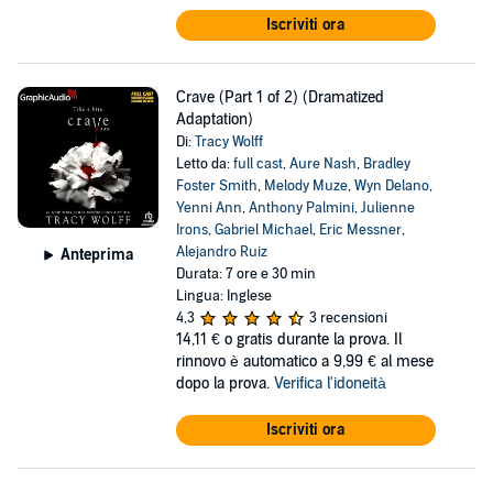
Iscriviti ora
Crave (Part 1 of 2) (Dramatized
Adaptation)
Di:
Tracy Wolff
Letto da:
full cast
,
Aure Nash
,
Bradley
Foster Smith
,
Melody Muze
,
Wyn Delano
,
Yenni Ann
,
Anthony Palmini
,
Julienne
Irons
,
Gabriel Michael
,
Eric Messner
,
Alejandro Ruiz
Anteprima
Durata: 7 ore e 30 min
Lingua: Inglese
4,3
3 recensioni
14,11 €
o gratis durante la prova. Il
rinnovo è automatico a 9,99 € al mese
dopo la prova.
Verifica l'idoneità
Iscriviti ora