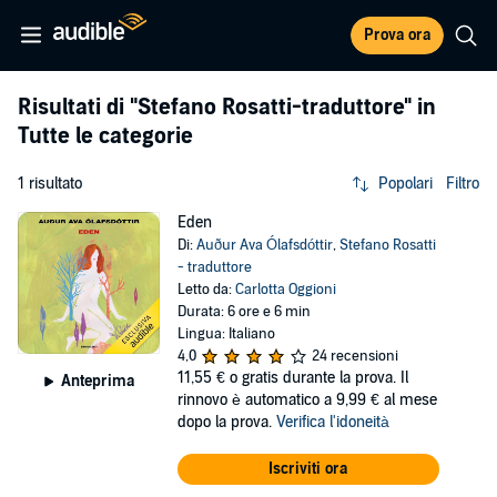
Prova ora
Risultati di
"Stefano Rosatti-traduttore"
in
Tutte le categorie
1 risultato
Popolari
Filtro
Eden
Di:
Auður Ava Ólafsdóttir
,
Stefano Rosatti
- traduttore
Letto da:
Carlotta Oggioni
Durata: 6 ore e 6 min
Lingua: Italiano
4,0
24 recensioni
11,55 €
o gratis durante la prova. Il
Anteprima
rinnovo è automatico a 9,99 € al mese
dopo la prova.
Verifica l'idoneità
Iscriviti ora