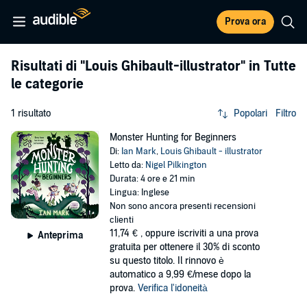
Prova ora
Risultati di
"Louis Ghibault-illustrator"
in Tutte
le categorie
1 risultato
Popolari
Filtro
Monster Hunting for Beginners
Di:
Ian Mark
,
Louis Ghibault - illustrator
Letto da:
Nigel Pilkington
Durata: 4 ore e 21 min
Lingua: Inglese
Non sono ancora presenti recensioni
clienti
11,74 €
, oppure iscriviti a una prova
Anteprima
gratuita per ottenere il 30% di sconto
su questo titolo. Il rinnovo è
automatico a 9,99 €/mese dopo la
prova.
Verifica l'idoneità