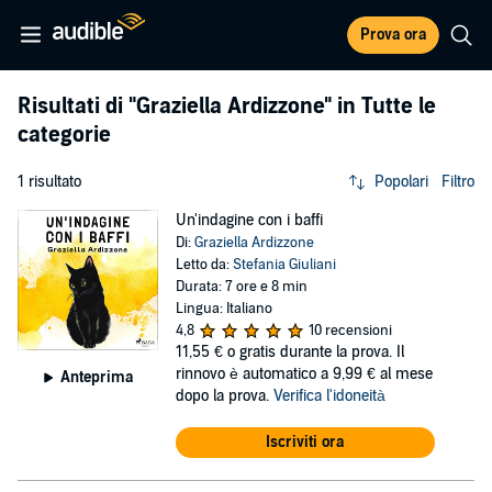
Prova ora
Risultati di
"Graziella Ardizzone"
in Tutte le
categorie
1 risultato
Popolari
Filtro
Un'indagine con i baffi
Di:
Graziella Ardizzone
Letto da:
Stefania Giuliani
Durata: 7 ore e 8 min
Lingua: Italiano
4,8
10 recensioni
11,55 €
o gratis durante la prova. Il
rinnovo è automatico a 9,99 € al mese
Anteprima
dopo la prova.
Verifica l'idoneità
Iscriviti ora