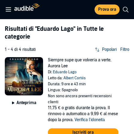
Prova ora
Risultati di
"Eduardo Lago"
in Tutte le
categorie
1 - 4 di 4 risultati
Popolari
Filtro
Siempre supe que volvería a verte,
Aurora Lee
Di:
Eduardo Lago
Letto da:
Albert Cortés
Durata: 9 ore e 43 min
Lingua: Spagnolo
Non sono ancora presenti recensioni
clienti
Anteprima
11,75 €
o gratis durante la prova. Il
rinnovo è automatico a 9,99 € al mese
dopo la prova.
Verifica l'idoneità
Iscriviti ora