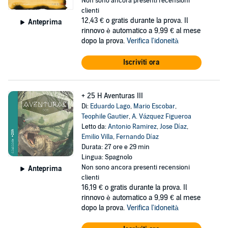
Non sono ancora presenti recensioni
clienti
12,43 €
o gratis durante la prova. Il
Anteprima
rinnovo è automatico a 9,99 € al mese
dopo la prova.
Verifica l'idoneità
Iscriviti ora
+ 25 H Aventuras III
Di:
Eduardo Lago
,
Mario Escobar
,
Teophile Gautier
,
A. Vázquez Figueroa
Letto da:
Antonio Ramirez
,
Jose Díaz
,
Emilio Villa
,
Fernando Díaz
Durata: 27 ore e 29 min
Lingua: Spagnolo
Non sono ancora presenti recensioni
Anteprima
clienti
16,19 €
o gratis durante la prova. Il
rinnovo è automatico a 9,99 € al mese
dopo la prova.
Verifica l'idoneità