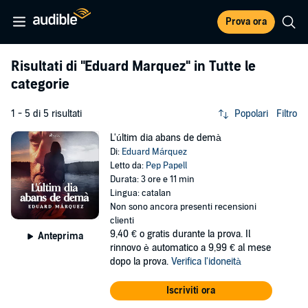
Prova ora
Risultati di
"Eduard Marquez"
in Tutte le
categorie
1 - 5 di 5 risultati
Popolari
Filtro
L'últim dia abans de demà
Di:
Eduard Márquez
Letto da:
Pep Papell
Durata: 3 ore e 11 min
Lingua: catalan
Non sono ancora presenti recensioni
clienti
9,40 €
o gratis durante la prova. Il
Anteprima
rinnovo è automatico a 9,99 € al mese
dopo la prova.
Verifica l'idoneità
Iscriviti ora