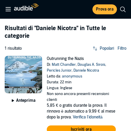
Prova ora
Risultati di
"Daniele Nicotra"
in Tutte le
categorie
1 risultato
Popolari
Filtro
Outrunning the Nazis
Di:
Matt Chandler
,
Douglas A. Sirois
,
Pericles Junior
,
Daniele Nicotra
Letto da:
anonymous
Durata: 22 min
Lingua: Inglese
Non sono ancora presenti recensioni
clienti
Anteprima
5,85 €
o gratis durante la prova. Il
rinnovo è automatico a 9,99 € al mese
dopo la prova.
Verifica l'idoneità
Iscriviti ora