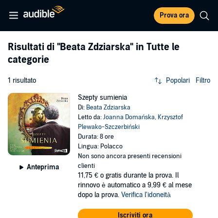
Prova ora
Risultati di
"Beata Zdziarska"
in Tutte le
categorie
1 risultato
Popolari
Filtro
Szepty sumienia
Di:
Beata Zdziarska
Letto da:
Joanna Domańska
,
Krzysztof
Plewako-Szczerbiński
Durata: 8 ore
Lingua: Polacco
Non sono ancora presenti recensioni
clienti
Anteprima
11,75 €
o gratis durante la prova. Il
rinnovo è automatico a 9,99 € al mese
dopo la prova.
Verifica l'idoneità
Iscriviti ora