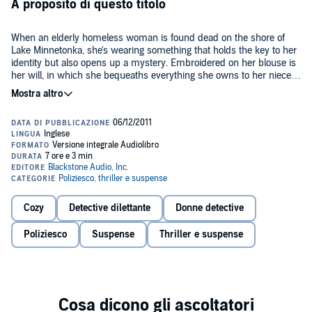
A proposito di questo titolo
When an elderly homeless woman is found dead on the shore of
Lake Minnetonka, she's wearing something that holds the key to her
identity but also opens up a mystery. Embroidered on her blouse is
her will, in which she bequeaths everything she owns to her niece:
Emily Hame, a member of the Monday Bunch at Betsy Devonshire's
©2011 Mary Monica Kuhfeld (P)2011 AudioGO
Crewel World needlework shop! Emily's aunt turns out to be the
second homeless woman to be found dead under mysterious
circumstances. It's up to Betsy to discover the common thread
between the deaths - and to determine if a murderer may strike
again.
Cozy
Detective dilettante
Donne detective
Poliziesco
Suspense
Thriller e suspense