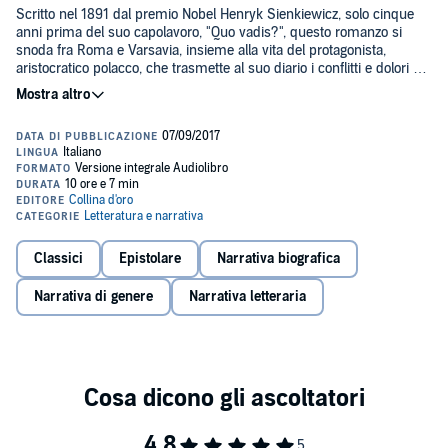
Scritto nel 1891 dal premio Nobel Henryk Sienkiewicz, solo cinque
anni prima del suo capolavoro, "Quo vadis?", questo romanzo si
snoda fra Roma e Varsavia, insieme alla vita del protagonista,
aristocratico polacco, che trasmette al suo diario i conflitti e dolori di
una vita sentita prima come inutile, vuota, e in seguito persa in una
passione impossibile.
Cornice musicale: Brahms, "Quintetto per clarinetto", op. 115.
Allegro.©dominio pubblico (P)2017 Silvia Cecchini
Classici
Epistolare
Narrativa biografica
Narrativa di genere
Narrativa letteraria