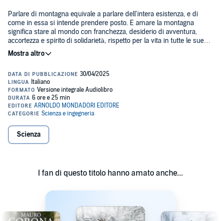
Parlare di montagna equivale a parlare dell'intera esistenza, e di
come in essa si intende prendere posto. E amare la montagna
significa stare al mondo con franchezza, desiderio di avventura,
accortezza e spirito di solidarietà, rispetto per la vita in tutte le sue
manifestazioni.
Mauro Corona e Matteo Righetto danno voce a ciò che per loro la
montagna rappresenta, attingendo a un ricchissimo tesoro di
esperienze personali, qui condensate in brevi racconti, epigrammi
fulminanti, descrizioni di paesaggi naturali di bellezza inesprimibile.
In queste pagine troviamo l'asprezza della roccia e la sfida delle
vette, ma anche la carezza accogliente dei boschi, il ritmo lento del
passeggiare; i ricordi vivissimi di un tempo che non esiste più e la
Scienza
consapevolezza urgente delle responsabilità da assumersi perché gli
ambienti naturali possano sopravvivere ed essere il futuro dei nostri
figli.
La narrativa potente di due grandi scrittori in un libro che si legge
con la facilità e la soddisfazione con cui si raccolgono i mirtilli, grazie
I fan di questo titolo hanno amato anche...
alla struttura classica e accattivante del sillabario.
©2019 Mondadori Libri (P)2025 Mondadori Libri