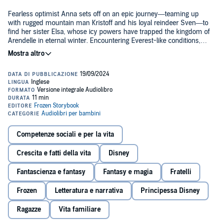
Fearless optimist Anna sets off on an epic journey—teaming up
with rugged mountain man Kristoff and his loyal reindeer Sven—to
find her sister Elsa, whose icy powers have trapped the kingdom of
Arendelle in eternal winter. Encountering Everest-like conditions,
mystical trolls, and a hilarious snowman named Olaf, Anna and
©2016 Disney (P)2023 Disney
Kristoff battle the elements in a race to save the kingdom.
Competenze sociali e per la vita
Crescita e fatti della vita
Disney
Fantascienza e fantasy
Fantasy e magia
Fratelli
Frozen
Letteratura e narrativa
Principessa Disney
Ragazze
Vita familiare