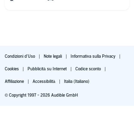
Condizioni d'Uso
Note legali
Informativa sulla Privacy
Cookies
Pubblicità su Internet
Codice sconto
Affiliazione
Accessibilità
Italia (Italiano)
© Copyright 1997 - 2026 Audible GmbH
Iscriviti ora
Dopo 30 giorni (60 per i membri Prime), 9,99 €/mese. Cancella quando vuoi.