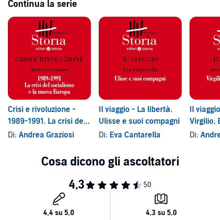
Continua la serie
Crisi e rivoluzione -
Il viaggio - La libertà.
Il viaggio
1989-1991. La crisi del
Ulisse e suoi compagni
Virgilio
socialismo e la nuova
Di:
Andrea Graziosi
Di:
Eva Cantarella
Di:
Andre
Europa