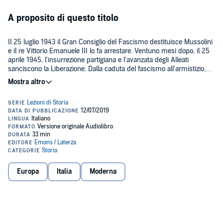
A proposito di questo titolo
Il 25 luglio 1943 il Gran Consiglio del Fascismo destituisce Mussolini
e il re Vittorio Emanuele III lo fa arrestare. Ventuno mesi dopo, il 25
aprile 1945, l'insurrezione partigiana e l'avanzata degli Alleati
sanciscono la Liberazione. Dalla caduta del fascismo all'armistizio,
dall'occupazione nazista alla guerra civile, il biennio 1943-45 è
scandito da una sequenza drammatica di avvenimenti, decisivi per
Dopo un ventennio di dittatura, l'Italia si ritrova divisa, devastata da
la storia nazionale.
una guerra totale, sull'orlo della dissoluzione istituzionale. Ma la
resistenza all'occupazione nazista diviene l'inizio di una reazione che
cambierà il futuro del paese. In quegli anni rinasce la società civile,
si riformano i partiti, emergono idee e valori che costituiranno i
©2019 Gius. Laterza & Figli S.p.a. (P)Emons 2019. Edizione su
fondamenti della Repubblica.
licenza di Gius. Laterza & Figli S.p.a.
Europa
Italia
Moderna