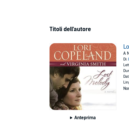
Titoli dell'autore
Lo
A N
Di:
Let
Dur
Dat
Lin
Non
Anteprima