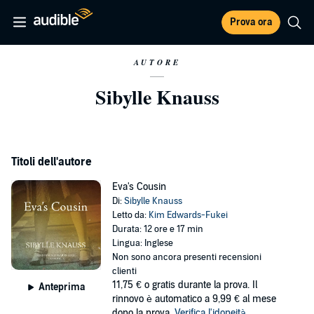
Prova ora
AUTORE
Sibylle Knauss
Titoli dell'autore
Eva's Cousin
Di:
Sibylle Knauss
Letto da:
Kim Edwards-Fukei
Durata: 12 ore e 17 min
Lingua: Inglese
Non sono ancora presenti recensioni
clienti
11,75 €
o gratis durante la prova. Il
Anteprima
rinnovo è automatico a 9,99 € al mese
dopo la prova.
Verifica l'idoneità