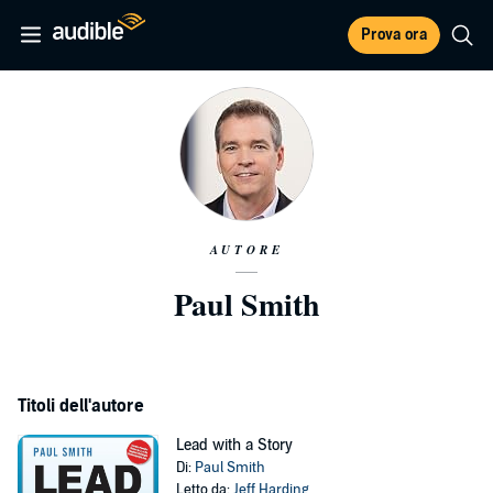
Prova ora
AUTORE
Paul Smith
Titoli dell'autore
Lead with a Story
Di:
Paul Smith
Letto da:
Jeff Harding