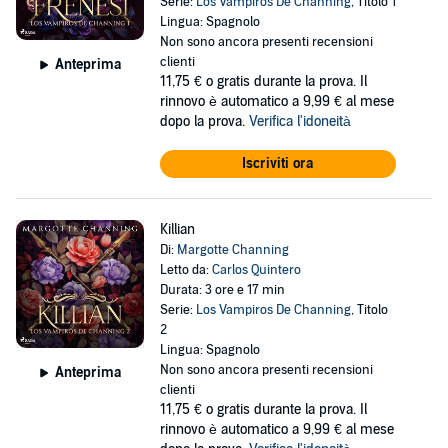
Serie:
Los Vampiros De Channing
, Titolo 1
Lingua: Spagnolo
Non sono ancora presenti recensioni
clienti
Anteprima
11,75 €
o gratis durante la prova. Il
rinnovo è automatico a 9,99 € al mese
dopo la prova.
Verifica l'idoneità
Iscriviti ora
Killian
Di:
Margotte Channing
Letto da:
Carlos Quintero
Durata: 3 ore e 17 min
Serie:
Los Vampiros De Channing
, Titolo
2
Lingua: Spagnolo
Non sono ancora presenti recensioni
Anteprima
clienti
11,75 €
o gratis durante la prova. Il
rinnovo è automatico a 9,99 € al mese